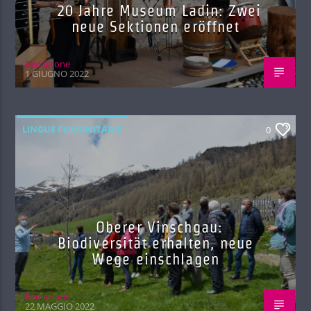
20 Jahre Museum Ladin: Zwei
neue Sektionen eröffnet
Red.azione
1 GIUGNO 2022
LINGUE COMUNITARIE
0
Oberer Vinschgau:
Biodiversität erhalten, neue
Wege einschlagen
Red.azione
22 MAGGIO 2022