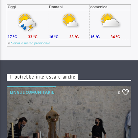
Oggi
Domani
domenica
17 °C
33 °C
16 °C
33 °C
16 °C
34 °C
©
Servizio meteo provinciale
Ti potrebbe interessare anche
LINGUE COMUNITARIE
0