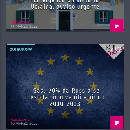
Ucraina: avviso urgente
Red.azione
11 MARZO 2022
QUI EUROPA
0
Gas:-70% da Russia se
crescita rinnovabili a ritmo
2010-2013
Red.azione
10 MARZO 2022