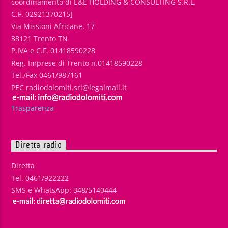
coordinamento di E&E HOLDING & CONSULTING S.R.L.
C.F. 02921370215]
Via Missioni Africane, 17
38121 Trento TN
P.IVA e C.F. 01418590228
Reg. Imprese di Trento n.01418590228
Tel./Fax 0461/987161
PEC radiodolomiti.srl@legalmail.it
Trasparenza
Diretta radio
Diretta
Tel. 0461/922222
SMS e WhatsApp: 348/5140444