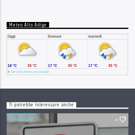
Meteo Alto Adige
Oggi
Domani
martedì
18 °C
35 °C
17 °C
35 °C
17 °C
35 °C
©
Servizio meteo provinciale
Ti potrebbe interessare anche
QUI EUROPA
0