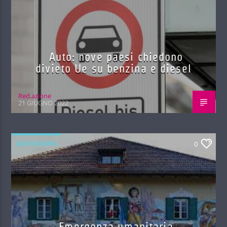
Auto: nove paesi chiedono
divieto Ue su benzina e diesel
Red.azione
21 GIUGNO 2022
QUI EUROPA
0
Emergenza umanitaria