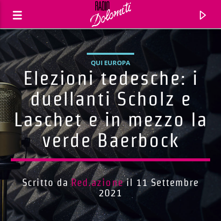
QUI EUROPA
Elezioni tedesche: i
duellanti Scholz e
Laschet e in mezzo la
verde Baerbock
Scritto da
Red.azione
il 11 Settembre
Traccia corrente
2021
Titolo
Artista