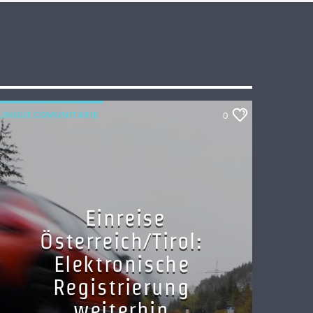
LINGUE COMUNITARIE
0
Einreise
Österreich/Tirol:
Elektronische
Registrierung
weiterhin