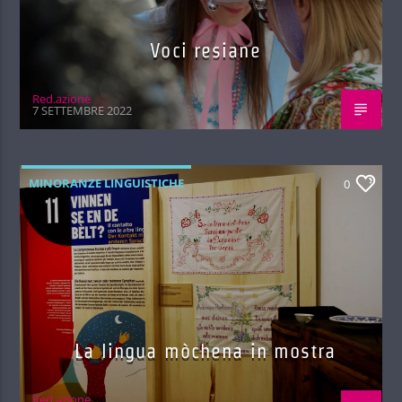
Voci resiane
Red.azione
7 SETTEMBRE 2022
MINORANZE LINGUISTICHE
0
La lingua mòchena in mostra
Red.azione