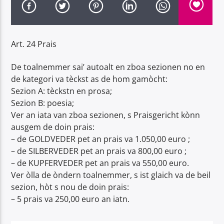
Art. 24 Prais
De toalnemmer sai’ autoalt en zboa sezionen no en
Radio Dolomiti
de kategori va tèckst as de hom gamòcht:
Sezion A: tèckstn en prosa;
Sezion B: poesia;
Ver an iata van zboa sezionen, s Praisgericht kònn
ausgem de doin prais:
– de GOLDVEDER pet an prais va 1.050,00 euro ;
– de SILBERVEDER pet an prais va 800,00 euro ;
– de KUPFERVEDER pet an prais va 550,00 euro.
Ver òlla de òndern toalnemmer, s ist glaich va de beil
sezion, hòt s nou de doin prais:
– 5 prais va 250,00 euro an iatn.