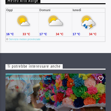
Meteo Alto Adige
Oggi
Domani
lunedì
16 °C
33 °C
17 °C
34 °C
17 °C
34 °C
©
Servizio meteo provinciale
Ti potrebbe interessare anche
MINORANZE LINGUISTICHE
0