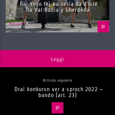
Rai Yoyo fej na seria da d’isté
tla Val Badia y Gherdëna
Red.azione
20 LUGLIO 2022
Leggi
Articolo seguente
Drai konkursn ver a sproch 2022 –
bando (art. 23)