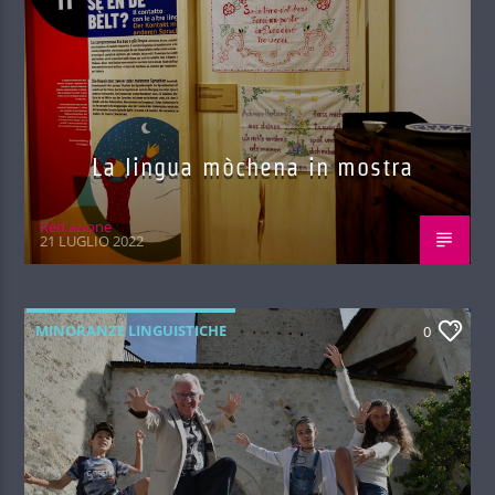
La lingua mòchena in mostra
Red.azione
21 LUGLIO 2022
MINORANZE LINGUISTICHE
0