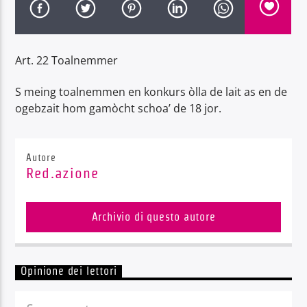
Art. 22 Toalnemmer
S meing toalnemmen en konkurs òlla de lait as en de
Radio Dolomiti
ogebzait hom gamòcht schoa’ de 18 jor.
Autore
Red.azione
Archivio di questo autore
Opinione dei lettori