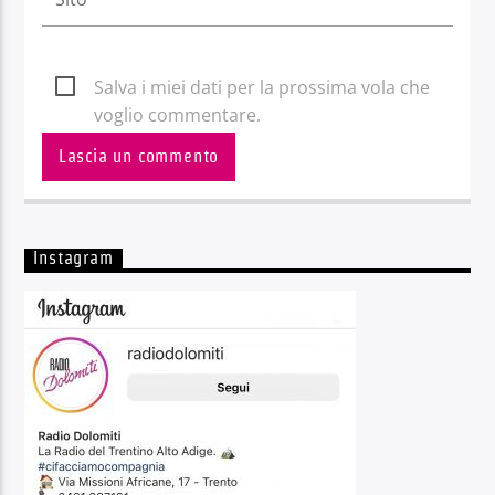
Salva i miei dati per la prossima vola che
voglio commentare.
Instagram