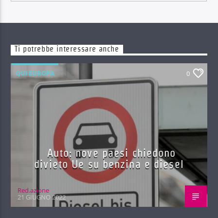
Ti potrebbe interessare anche
QUI EUROPA
0
Auto: nove paesi chiedono
divieto Ue su benzina e diesel
Red.azione
21 GIUGNO 2022