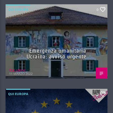
QUI EUROPA
0
Emergenza umanitaria
Ucraina: avviso urgente
Red.azione
11 MARZO 2022
QUI EUROPA
0