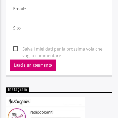
Salva i miei dati per la prossima vola che
voglio commentare.
Instagram