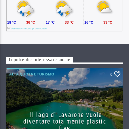
18 °C
36 °C
17 °C
33 °C
16 °C
33 °C
©
Servizio meteo provinciale
Ti potrebbe interessare anche
ALTA QUOTA E TURISMO
0
Il lago di Lavarone vuole
diventare totalmente plastic
free