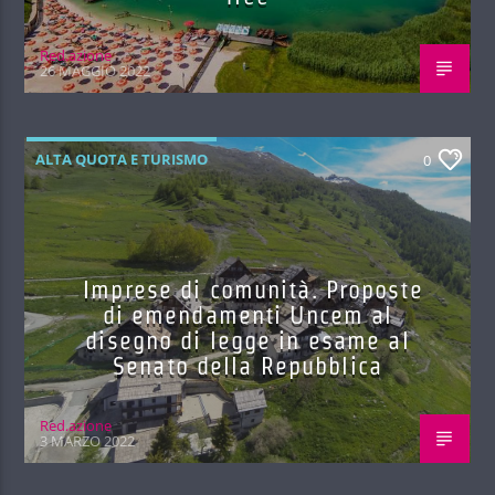
Red.azione
26 MAGGIO 2022
ALTA QUOTA E TURISMO
0
Imprese di comunità. Proposte
di emendamenti Uncem al
disegno di legge in esame al
Senato della Repubblica
Red.azione
3 MARZO 2022