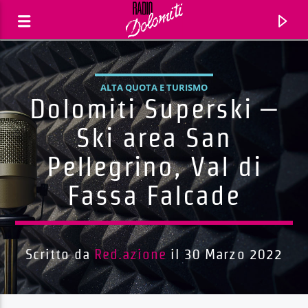
ALTA QUOTA E TURISMO
Dolomiti Superski –
Ski area San
Pellegrino, Val di
Fassa Falcade
Scritto da
Red.azione
il 30 Marzo 2022
Traccia corrente
Titolo
Artista