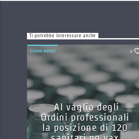
Ti potrebbe interessare anche
COVID NEWS
0
Al vaglio degli
Ordini professionali
la posizione di 120
sanitari no vax