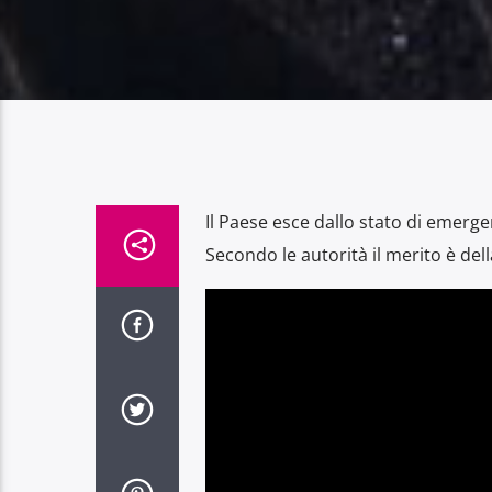
Il Paese esce dallo stato di emerge
Secondo le autorità il merito è de