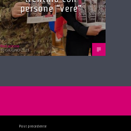
persone “vere”
Red.azione
10 GIUGNO 2021
Post precedente