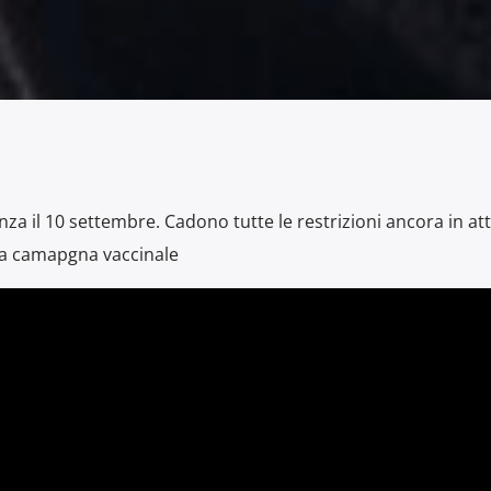
nza il 10 settembre. Cadono tutte le restrizioni ancora in att
lla camapgna vaccinale