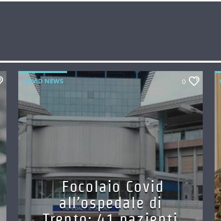
COVID NEWS
0
Focolaio Covid
all’ospedale di
Trento: 41 pazienti