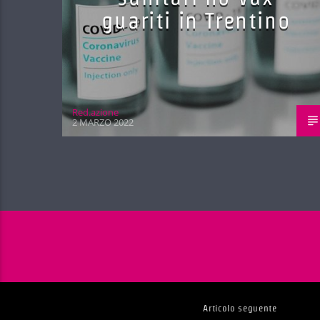
guariti in Trentino
Red.azione
2 MARZO 2022
Articolo seguente