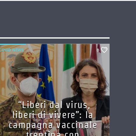
COVID NEWS
0
“Liberi dal virus,
liberi di vivere”: la
campagna vaccinale
trentina con