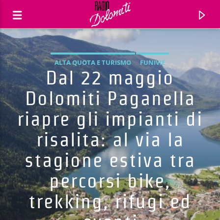
ALTA QUOTA E TURISMO
FUNIVIE
Dal 22 maggio
Dolomiti Paganella
riapre gli impianti di
risalita: al via la
stagione estiva tra
percorsi bike,
Traccia corrente
trekking, rifugi ed
Titolo
Artista