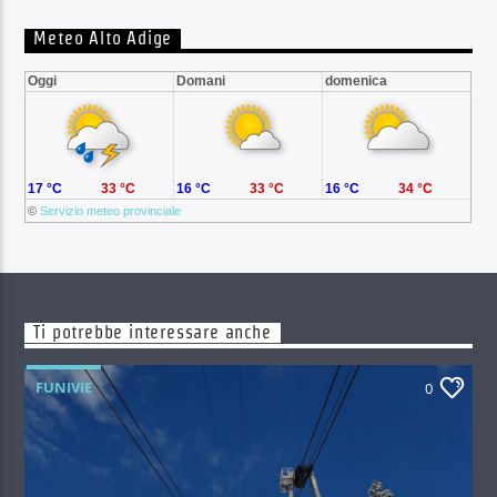
Meteo Alto Adige
Oggi
Domani
domenica
17 °C
33 °C
16 °C
33 °C
16 °C
34 °C
©
Servizio meteo provinciale
Ti potrebbe interessare anche
FUNIVIE
0