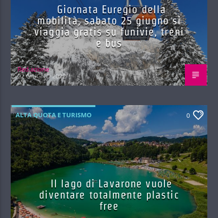
Giornata Euregio della
mobilità, sabato 25 giugno si
viaggia gratis su funivie, treni
e bus
Red.azione
22 GIUGNO 2022
ALTA QUOTA E TURISMO
0
Il lago di Lavarone vuole
diventare totalmente plastic
free