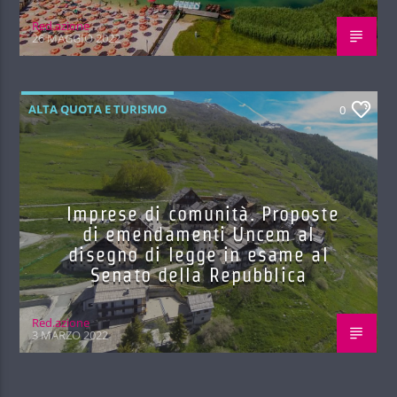
Red.azione
26 MAGGIO 2022
ALTA QUOTA E TURISMO
0
Imprese di comunità. Proposte
di emendamenti Uncem al
disegno di legge in esame al
Senato della Repubblica
Red.azione
3 MARZO 2022