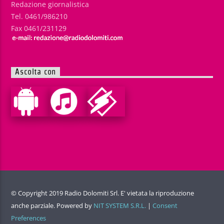
Redazione giornalistica
Tel. 0461/986210
Fax 0461/231129
Ascolta con
© Copyright 2019 Radio Dolomiti Srl. E' vietata la riproduzione
anche parziale. Powered by
NIT SYSTEM S.R.L.
|
Consent
Preferences