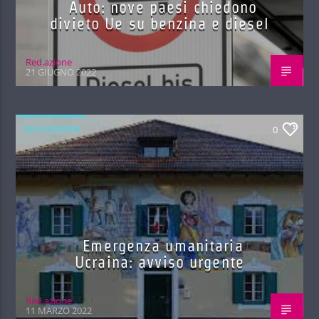
Auto: nove paesi chiedono
divieto Ue su benzina e diesel
Red.azione
21 GIUGNO 2022
QUI EUROPA
0
Emergenza umanitaria
Ucraina: avviso urgente
Red.azione
11 MARZO 2022