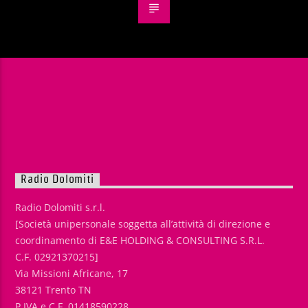
Radio Dolomiti
Radio Dolomiti s.r.l.
[Società unipersonale soggetta all’attività di direzione e
coordinamento di E&E HOLDING & CONSULTING S.R.L.
C.F. 02921370215]
Via Missioni Africane, 17
38121 Trento TN
P.IVA e C.F. 01418590228