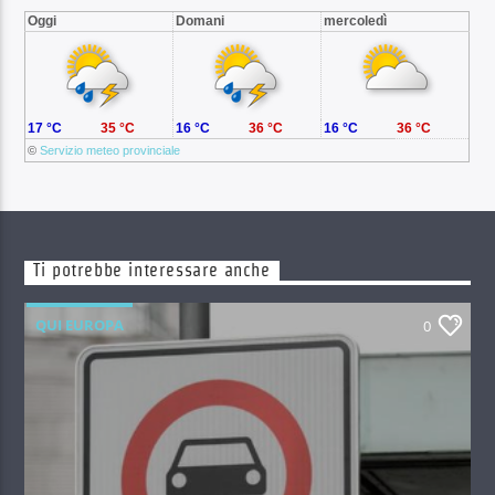
Oggi
Domani
mercoledì
17 °C
35 °C
16 °C
36 °C
16 °C
36 °C
©
Servizio meteo provinciale
Ti potrebbe interessare anche
QUI EUROPA
0