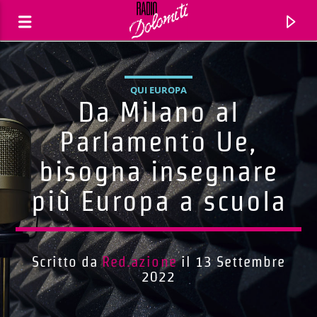
QUI EUROPA
Da Milano al
Parlamento Ue,
bisogna insegnare
più Europa a scuola
Scritto da
Red.azione
il 13 Settembre
Traccia corrente
2022
Titolo
Artista