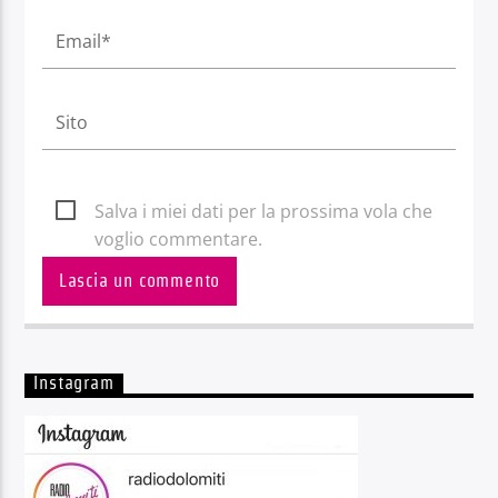
Salva i miei dati per la prossima vola che
voglio commentare.
Instagram