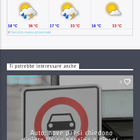
18 °C
36 °C
17 °C
33 °C
16 °C
33 °C
©
Servizio meteo provinciale
Ti potrebbe interessare anche
QUI EUROPA
0
Auto: nove paesi chiedono