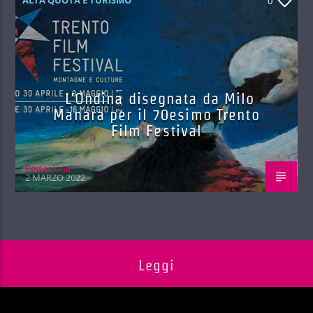
0
L’Ondina disegnata da Milo
Manara per il 70esimo Trento
Film Festival
Red.azione
2 MARZO 2022
Leggi