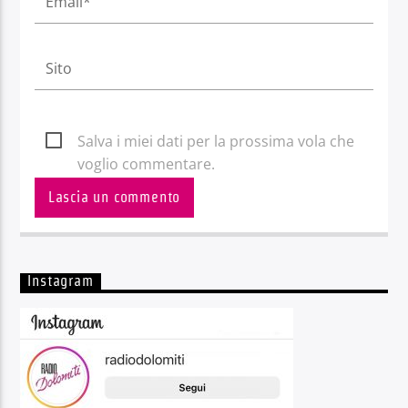
Salva i miei dati per la prossima vola che
voglio commentare.
Instagram