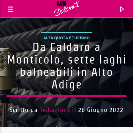
ALTA QUOTA E TURISMO
Da Caldaro a
Monticolo, sette laghi
balneabili in Alto
Adige
Scritto da
Red.azione
il 28 Giugno 2022
Traccia corrente
Titolo
Artista