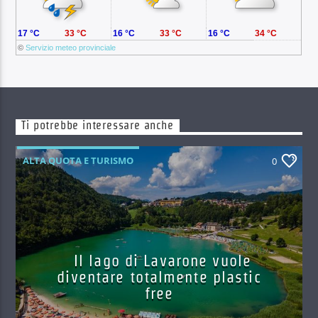
17 °C
33 °C
16 °C
33 °C
16 °C
34 °C
©
Servizio meteo provinciale
Ti potrebbe interessare anche
ALTA QUOTA E TURISMO
0
Il lago di Lavarone vuole
diventare totalmente plastic
free