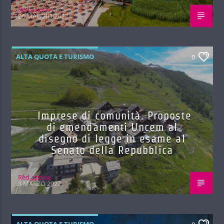
Red.azione
26 MAGGIO 2022
ALTA QUOTA E TURISMO
0
Imprese di comunità. Proposte
di emendamenti Uncem al
disegno di legge in esame al
Senato della Repubblica
Red.azione
3 MARZO 2022
ALTA QUOTA E TURISMO