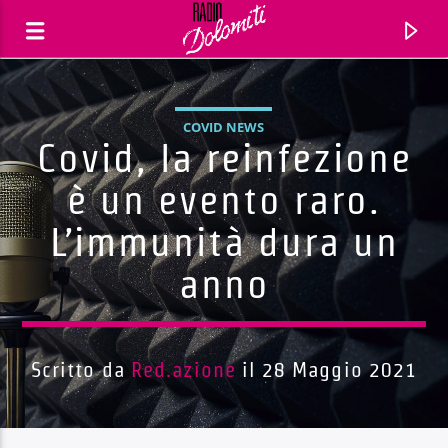
COVID NEWS
Covid, la reinfezione
è un evento raro.
L’immunità dura un
anno
Scritto da
Red.azione
il 28 Maggio 2021
Traccia corrente
Titolo
Artista