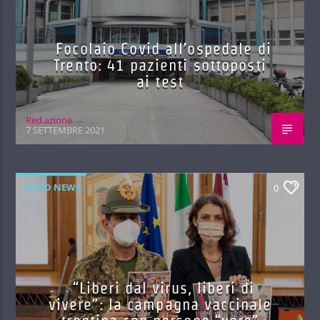
Focolaio Covid all’ospedale di
Trento: 41 pazienti sottoposti
ai test
Red.azione
7 SETTEMBRE 2021
COVID NEWS
0
“Liberi dal virus, liberi di
vivere”: la campagna vaccinale