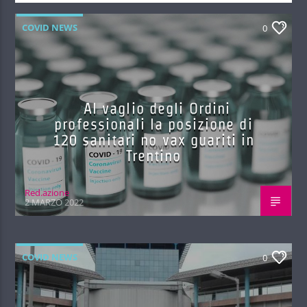
COVID NEWS
0
Al vaglio degli Ordini
professionali la posizione di
120 sanitari no vax guariti in
Trentino
Red.azione
2 MARZO 2022
COVID NEWS
0