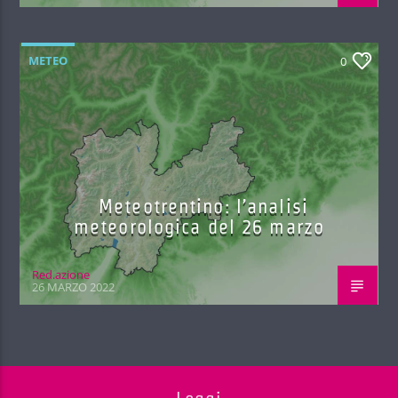
METEO
0
Meteotrentino: l’analisi
meteorologica del 26 marzo
Red.azione
26 MARZO 2022