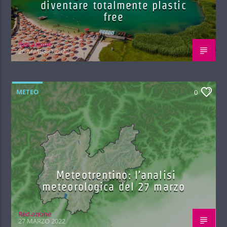
diventare totalmente plastic
free
Red.azione
26 MAGGIO 2022
METEO
0
Meteotrentino: l’analisi
meteorologica del 27 marzo
Red.azione
27 MARZO 2022