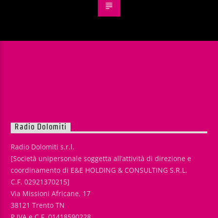
Radio Dolomiti
Radio Dolomiti s.r.l.
[Società unipersonale soggetta all’attività di direzione e
coordinamento di E&E HOLDING & CONSULTING S.R.L.
C.F. 02921370215]
Via Missioni Africane, 17
38121 Trento TN
P.IVA e C.F. 01418590228