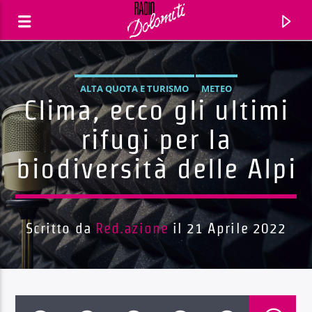
ALTA QUOTA E TURISMO
METEO
Clima, ecco gli ultimi
rifugi per la
biodiversità delle Alpi
Scritto da
Red.azione
il 21 Aprile 2022
Traccia corrente
Titolo
Artista