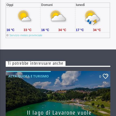
Oggi
Domani
lunedì
16 °C
33 °C
16 °C
34 °C
17 °C
34 °C
©
Servizio meteo provinciale
Ti potrebbe interessare anche
ALTA QUOTA E TURISMO
0
Il lago di Lavarone vuole