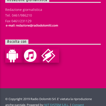
Redazione giornalistica
Tel. 0461/986210
Fax 0461/231129
Ascolta con
© Copyright 2019 Radio Dolomiti Srl. E' vietata la riproduzione
anche parziale. Powered by
NIT SYSTEM S.R.L.
|
Consent