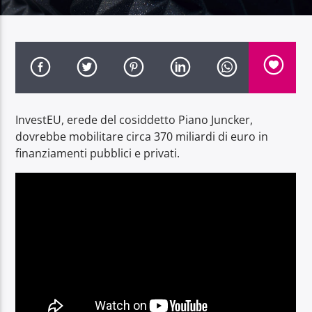
Radio Dolomiti
InvestEU, erede del cosiddetto Piano Juncker,
dovrebbe mobilitare circa 370 miliardi di euro in
finanziamenti pubblici e privati.