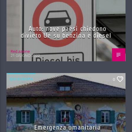
Auto: nove paesi chiedono
divieto Ue su benzina e diesel
Red.azione
21 GIUGNO 2022
QUI EUROPA
0
Emergenza umanitaria