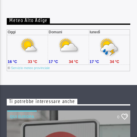
Meteo Alto Adige
Oggi
Domani
lunedì
16 °C
33 °C
17 °C
34 °C
17 °C
34 °C
©
Servizio meteo provinciale
Ti potrebbe interessare anche
QUI EUROPA
0