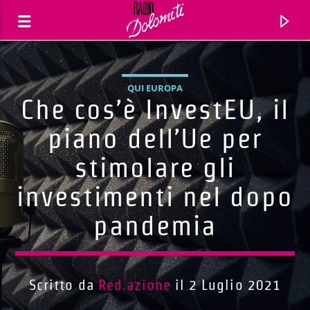
QUI EUROPA
Che cos’è InvestEU, il
piano dell’Ue per
stimolare gli
investimenti nel dopo
pandemia
Traccia corrente
Titolo
Scritto da
Red.azione
il 2 Luglio 2021
Artista