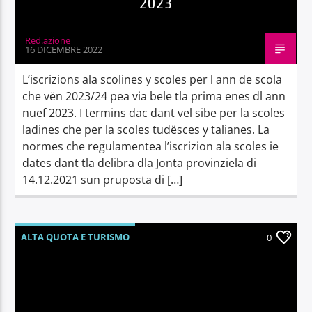
2023
Red.azione
16 DICEMBRE 2022
L’iscrizions ala scolines y scoles per l ann de scola
che vën 2023/24 pea via bele tla prima enes dl ann
nuef 2023. I termins dac dant vel sibe per la scoles
ladines che per la scoles tudësces y talianes. La
normes che regulamentea l’iscrizion ala scoles ie
dates dant tla delibra dla Jonta provinziela di
14.12.2021 sun pruposta di […]
ALTA QUOTA E TURISMO
0