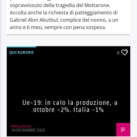
sopravvissuto della tragedia del Mottarone.
Accolta anche la richiesta di patteggiamento di
Gabriel Alon Abutbul, complice del nonno, a un
anno e 6 mesi, sempre con pena sospesa.
QUI EUROPA
0
Ue-19: in calo la produzione, a
ottobre -2%. Italia -1%
Red.azione
14 DICEMBRE 2022