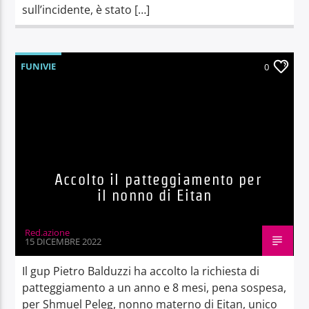
sull’incidente, è stato […]
FUNIVIE
0
Accolto il patteggiamento per
il nonno di Eitan
Red.azione
15 DICEMBRE 2022
Il gup Pietro Balduzzi ha accolto la richiesta di
patteggiamento a un anno e 8 mesi, pena sospesa,
per Shmuel Peleg, nonno materno di Eitan, unico