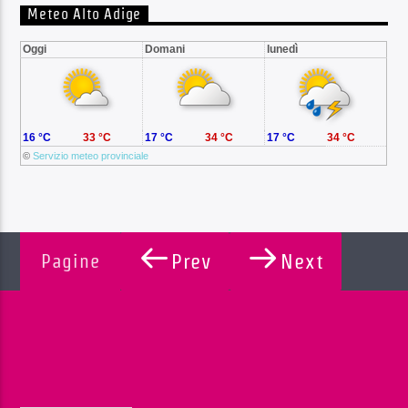
Meteo Alto Adige
Oggi
Domani
lunedì
16 °C
33 °C
17 °C
34 °C
17 °C
34 °C
©
Servizio meteo provinciale
Pagine
Prev
Next