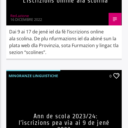
L’iscrizions online ala scolina
Red.azione
16 DICEMBRE 2022
Dai 9 ai 17 de jené iel da fé l’iscrizions online
ala scolina. De plu nfurmazions iel da abiné sun la
plata web dla Provinzia, sota Furmazion y lingac tla
sezion “scolines”.
MINORANZE LINGUISTICHE
0
Ann de scola 2023/24:
l’iscrizions pea via ai 9 de jené