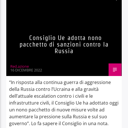
Consiglio Ue adotta nono
pacchetto di sanzioni contro la
Russia
Red.azione
16 DICEMBRE 2022
“In risposta alla continua guerra di aggressione
della Russia contro l’Ucraina e alla gravità
dell’attuale escalation contro i civili e le
infrastrutture civili, il Consiglio Ue ha adottato oggi
un nono pacchetto di nuove misure volte ad
aumentare la pressione sulla Russia e sul suo
governo”. Lo fa sapere il Consiglio in una nota.