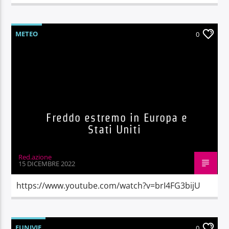
METEO
0
Freddo estremo in Europa e
Stati Uniti
Red.azione
15 DICEMBRE 2022
https://www.youtube.com/watch?v=brI4FG3bijU
FUNIVIE
0