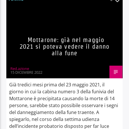
Mottarone: già nel maggio
2021 si poteva vedere il danno
alla fune
Red.azione
15 DICEMBRE 2022
Già tredici mesi prima del 23 maggio 2021, il
giorno in cui la cabina numero 3 della funivia del
Mottarone è precipitata causando la morte di 14
persone, sarebbe stato possibile osservare i segni
del danneggiamento della fune traente. A
spiegarlo, nel corso della settima udienza
dell’incidente probatorio disposto per far luce