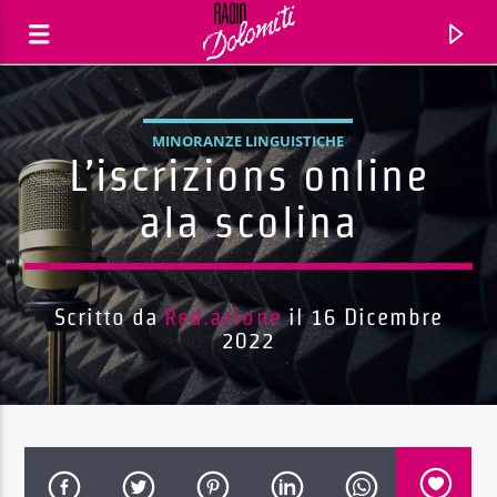
MINORANZE LINGUISTICHE
L’iscrizions online
ala scolina
Scritto da
Red.azione
il 16 Dicembre
2022
Traccia corrente
Titolo
Artista