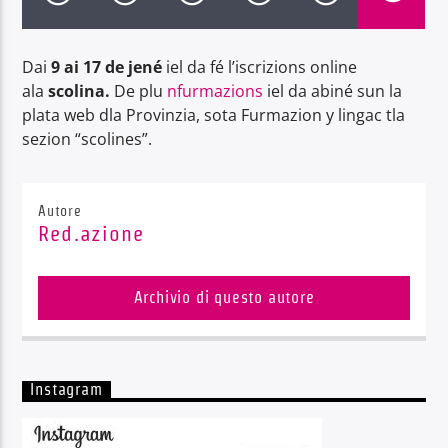
Dai
9 ai 17 de jené
iel da fé l’iscrizions online
ala
scolina.
De plu
nfurmazions
iel da abiné sun la
plata web dla Provinzia, sota Furmazion y lingac tla
Radio Dolomiti
sezion “scolines”.
Autore
Red.azione
Archivio di questo autore
Instagram