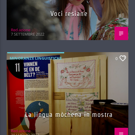
Voci resiane
Red.azione
7 SETTEMBRE 2022
MINORANZE LINGUISTICHE
0
La lingua mòchena in mostra
Red.azione
21 LUGLIO 2022