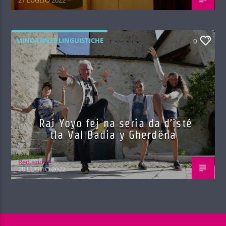
MINORANZE LINGUISTICHE
0
Rai Yoyo fej na seria da d’isté
tla Val Badia y Gherdëna
Red.azione
20 LUGLIO 2022