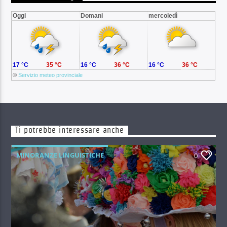
Oggi
Domani
mercoledì
17 °C
35 °C
16 °C
36 °C
16 °C
36 °C
©
Servizio meteo provinciale
Ti potrebbe interessare anche
MINORANZE LINGUISTICHE
0