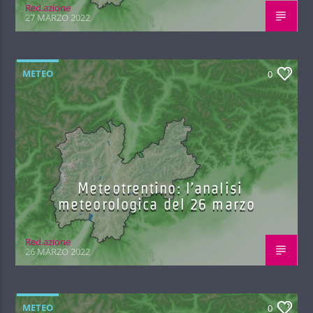
Red.azione
27 MARZO 2022
METEO
0
Meteotrentino: l’analisi
meteorologica del 26 marzo
Red.azione
26 MARZO 2022
METEO
0