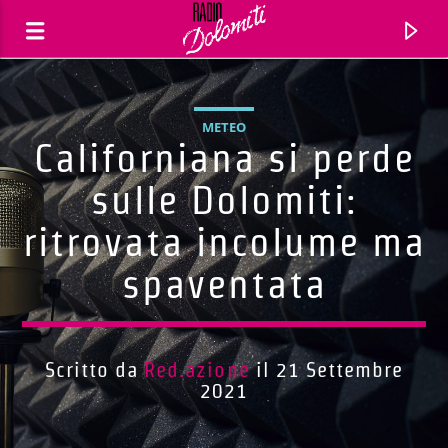
METEO
Californiana si perde
sulle Dolomiti:
ritrovata incolume ma
spaventata
Scritto da
Red.azione
il 21 Settembre
Traccia corrente
2021
Titolo
Artista