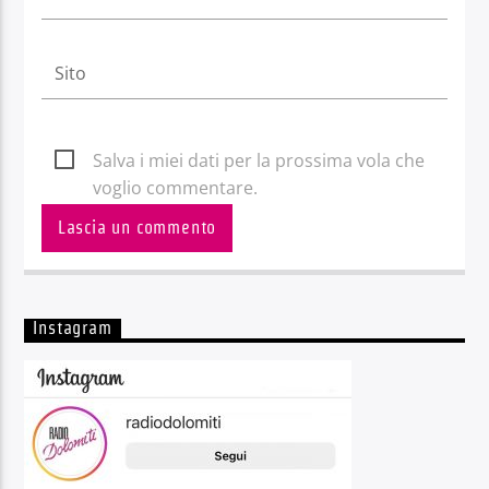
Salva i miei dati per la prossima vola che
voglio commentare.
Instagram