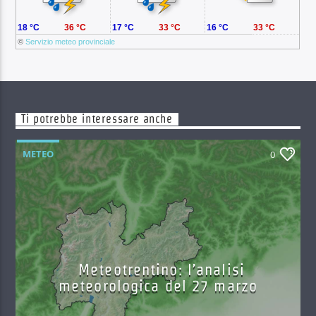
18 °C
36 °C
17 °C
33 °C
16 °C
33 °C
©
Servizio meteo provinciale
Ti potrebbe interessare anche
METEO
0
Meteotrentino: l’analisi
meteorologica del 27 marzo