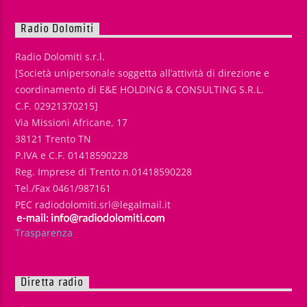
Radio Dolomiti
Radio Dolomiti s.r.l.
[Società unipersonale soggetta all’attività di direzione e
coordinamento di E&E HOLDING & CONSULTING S.R.L.
C.F. 02921370215]
Via Missioni Africane, 17
38121 Trento TN
P.IVA e C.F. 01418590228
Reg. Imprese di Trento n.01418590228
Tel./Fax 0461/987161
PEC radiodolomiti.srl@legalmail.it
Trasparenza
Diretta radio