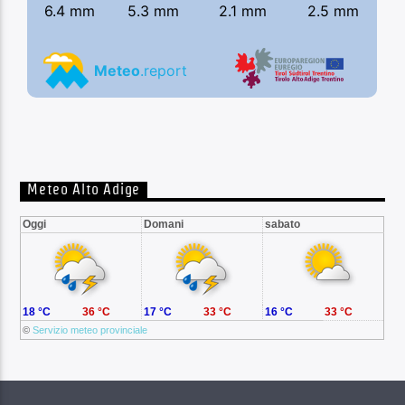
Meteo Alto Adige
Oggi
Domani
sabato
18 °C
36 °C
17 °C
33 °C
16 °C
33 °C
©
Servizio meteo provinciale