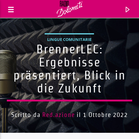
LINGUE COMUNITARIE
BrennerLEC:
Ergebnisse
präsentiert, Blick in
die Zukunft
Scritto da
Red.azione
il 1 Ottobre 2022
Traccia corrente
Titolo
Artista