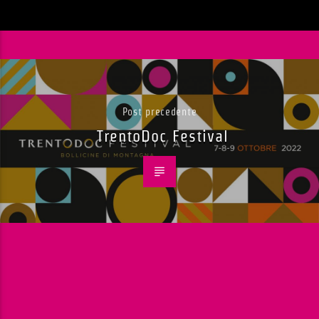
Post precedente
TrentoDoc Festival