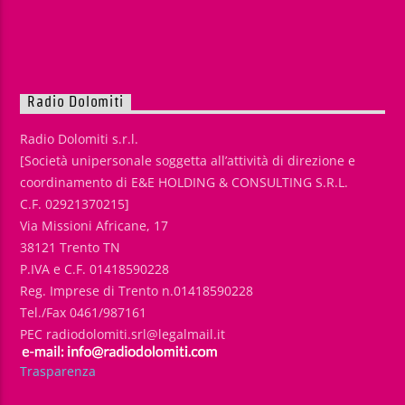
Radio Dolomiti
Radio Dolomiti s.r.l.
[Società unipersonale soggetta all’attività di direzione e
coordinamento di E&E HOLDING & CONSULTING S.R.L.
C.F. 02921370215]
Via Missioni Africane, 17
38121 Trento TN
P.IVA e C.F. 01418590228
Reg. Imprese di Trento n.01418590228
Tel./Fax 0461/987161
PEC radiodolomiti.srl@legalmail.it
Trasparenza