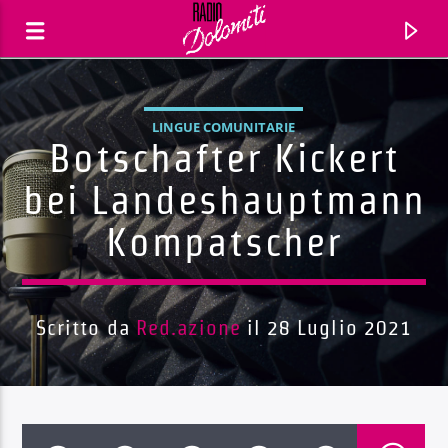
LINGUE COMUNITARIE
Botschafter Kickert
bei Landeshauptmann
Kompatscher
Scritto da
Red.azione
il 28 Luglio 2021
Traccia corrente
Titolo
Artista