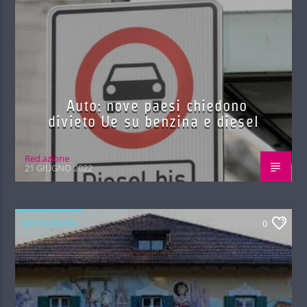
Auto: nove paesi chiedono
divieto Ue su benzina e diesel
Red.azione
21 GIUGNO 2022
QUI EUROPA
0