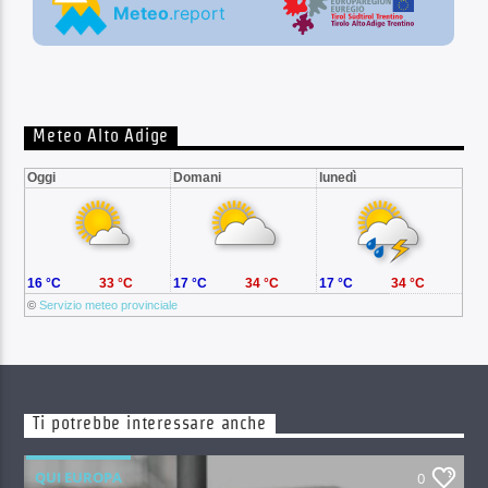
Meteo Alto Adige
Oggi
Domani
lunedì
16 °C
33 °C
17 °C
34 °C
17 °C
34 °C
©
Servizio meteo provinciale
Ti potrebbe interessare anche
QUI EUROPA
0