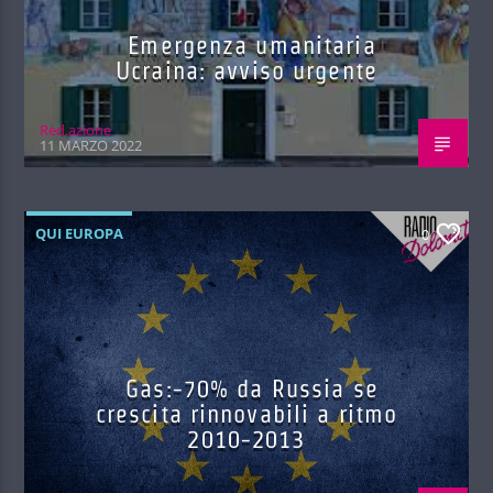
Emergenza umanitaria
Ucraina: avviso urgente
Red.azione
11 MARZO 2022
QUI EUROPA
0
Gas:-70% da Russia se
crescita rinnovabili a ritmo
2010-2013