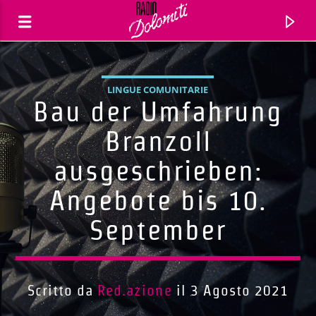
LINGUE COMUNITARIE
Bau der Umfahrung
Branzoll
ausgeschrieben:
Angebote bis 10.
September
Traccia corrente
Titolo
Scritto da
Red.azione
il 3 Agosto 2021
Artista