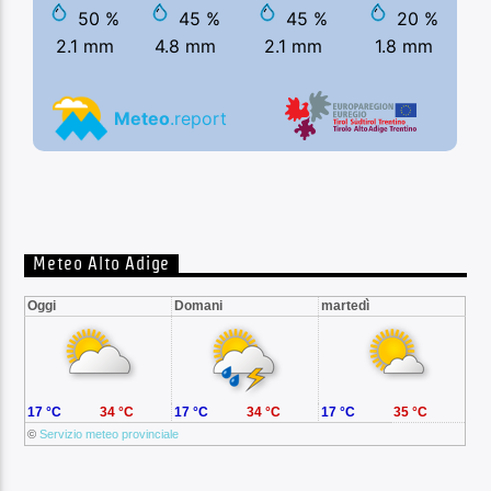
Meteo Alto Adige
Oggi
Domani
martedì
17 °C
34 °C
17 °C
34 °C
17 °C
35 °C
©
Servizio meteo provinciale