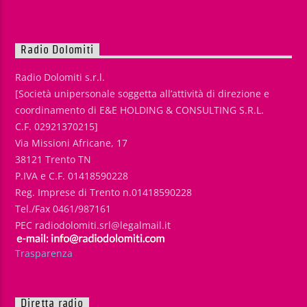
Radio Dolomiti
Radio Dolomiti s.r.l.
[Società unipersonale soggetta all’attività di direzione e
coordinamento di E&E HOLDING & CONSULTING S.R.L.
C.F. 02921370215]
Via Missioni Africane, 17
38121 Trento TN
P.IVA e C.F. 01418590228
Reg. Imprese di Trento n.01418590228
Tel./Fax 0461/987161
PEC radiodolomiti.srl@legalmail.it
Trasparenza
Diretta radio