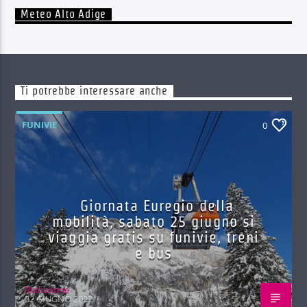
Meteo Alto Adige
Ti potrebbe interessare anche
FUNIVIE
0
Giornata Euregio della
mobilità, sabato 25 giugno si
viaggia gratis su funivie, treni
e bus
Red.azione
22 GIUGNO 2022