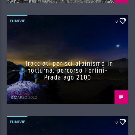
FUNIVIE
0
Tracciati per sci alpinismo in
notturna: percorso Fortini-
Pradalago 2100
Red.azione
3 MARZO 2022
FUNIVIE
0