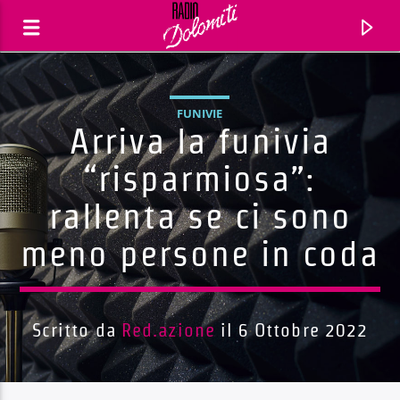
FUNIVIE
Arriva la funivia
“risparmiosa”:
rallenta se ci sono
meno persone in coda
Scritto da
Red.azione
il 6 Ottobre 2022
Traccia corrente
Titolo
Artista