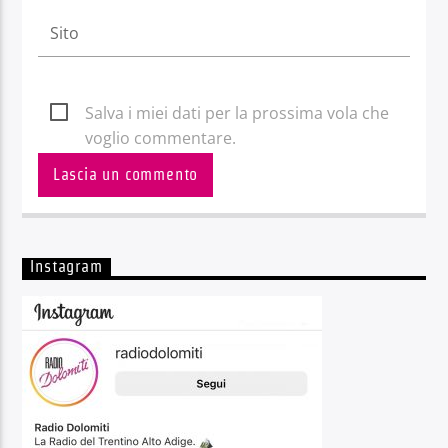
Salva i miei dati per la prossima vola che
voglio commentare.
Instagram