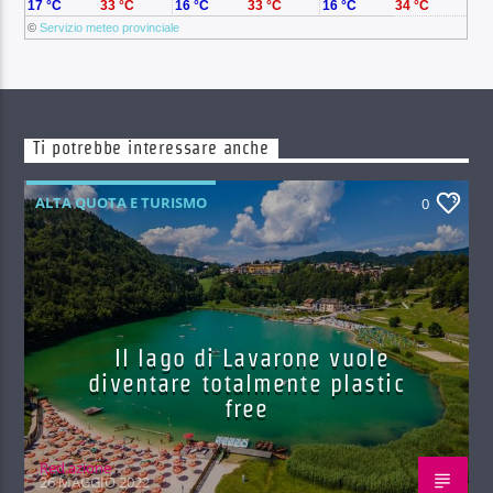
17 °C
33 °C
16 °C
33 °C
16 °C
34 °C
©
Servizio meteo provinciale
Ti potrebbe interessare anche
ALTA QUOTA E TURISMO
0
Il lago di Lavarone vuole
diventare totalmente plastic
free
Red.azione
26 MAGGIO 2022