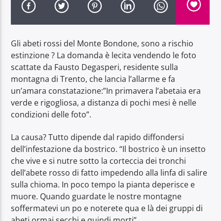
Gli abeti rossi del Monte Bondone, sono a rischio
estinzione ? La domanda è lecita vendendo le foto
scattate da Fausto Degasperi, residente sulla
Radio Dolomiti
montagna di Trento, che lancia l’allarme e fa
un’amara constatazione:”In primavera l’abetaia era
verde e rigogliosa, a distanza di pochi mesi è nelle
condizioni delle foto”.
La causa? Tutto dipende dal rapido diffondersi
dell’infestazione da bostrico. “Il bostrico è un insetto
che vive e si nutre sotto la corteccia dei tronchi
dell’abete rosso di fatto impedendo alla linfa di salire
sulla chioma. In poco tempo la pianta deperisce e
muore. Quando guardate le nostre montagne
soffermatevi un po e noterete qua e là dei gruppi di
abeti ormai secchi e quindi morti”.