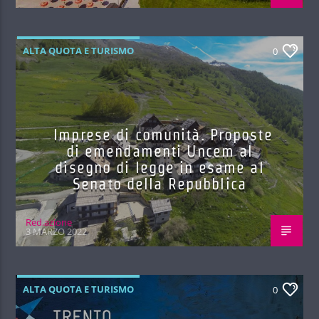
ALTA QUOTA E TURISMO
0
Imprese di comunità. Proposte
di emendamenti Uncem al
disegno di legge in esame al
Senato della Repubblica
Red.azione
3 MARZO 2022
ALTA QUOTA E TURISMO
0