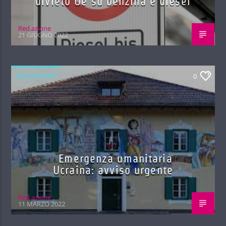
divieto Ue su benzina e diesel
Red.azione
21 GIUGNO 2022
QUI EUROPA
0
Emergenza umanitaria
Ucraina: avviso urgente
Red.azione
11 MARZO 2022