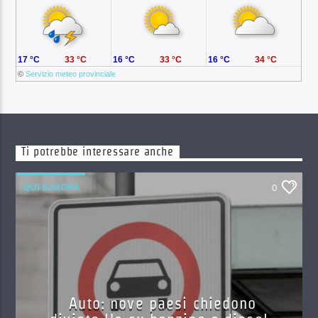
17 °C
33 °C
16 °C
33 °C
16 °C
34 °C
©
Servizio meteo provinciale
Ti potrebbe interessare anche
QUI EUROPA
0
Auto: nove paesi chiedono