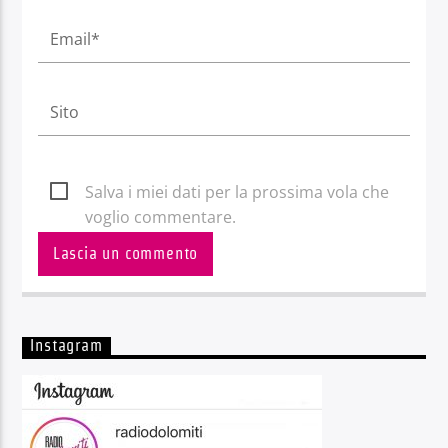
Salva i miei dati per la prossima vola che
voglio commentare.
Instagram