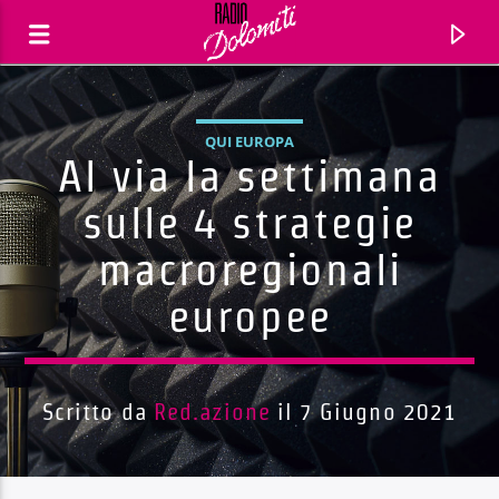
QUI EUROPA
Al via la settimana
sulle 4 strategie
macroregionali
europee
Scritto da
Red.azione
il 7 Giugno 2021
Traccia corrente
Titolo
Artista