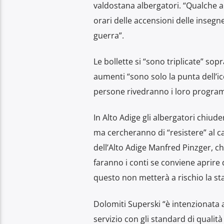
valdostana albergatori. “Qualche al
orari delle accensioni delle inseg
guerra”.
Le bollette si “sono triplicate” so
aumenti “sono solo la punta dell’
persone rivedranno i loro program
In Alto Adige gli albergatori chiu
ma cercheranno di “resistere” al ca
dell’Alto Adige Manfred Pinzger, ch
faranno i conti se conviene aprire
questo non metterà a rischio la st
Dolomiti Superski “è intenzionata a
servizio con gli standard di qualità