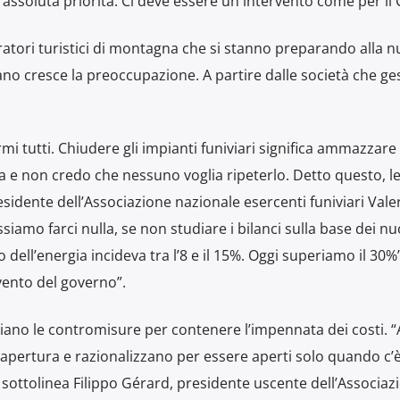
assoluta priorità. Ci deve essere un intervento come per il 
atori turistici di montagna che si stanno preparando alla 
ano cresce la preoccupazione. A partire dalle società che ge
i tutti. Chiudere gli impianti funiviari significa ammazzare 
 e non credo che nessuno voglia ripeterlo. Detto questo, le
sidente dell’Associazione nazionale esercenti funiviari Vale
iamo farci nulla, se non studiare i bilanci sulla base dei nuo
o dell’energia incideva tra l’8 e il 15%. Oggi superiamo il 30%”
rvento del governo”.
udiano le contromisure per contenere l’impennata dei costi. 
i apertura e razionalizzano per essere aperti solo quando c’
”, sottolinea Filippo Gérard, presidente uscente dell’Associaz