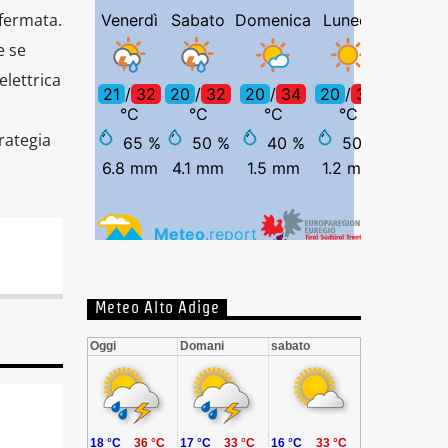
nfermata.
e se
elettrica
rategia
Meteo Alto Adige
Oggi
Domani
sabato
18 °C
36 °C
17 °C
33 °C
16 °C
33 °C