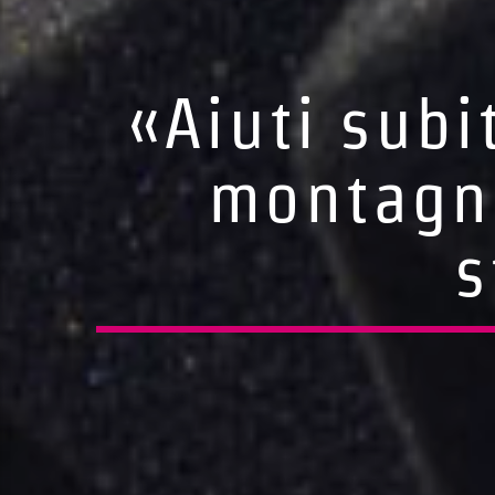
«Aiuti subi
montagna
s