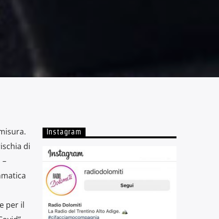
smisura.
Instagram
ischia di
 –
mmatica
 per il