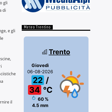
 gli
a di
Meteo Trentino
ge, e gli
le
scine,
i
ciistiche
ma
nire il