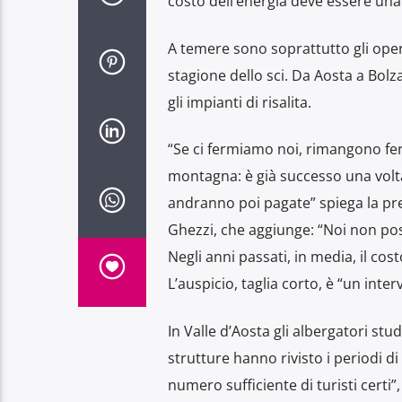
costo dell’energia deve essere una 
A temere sono soprattutto gli oper
stagione dello sci. Da Aosta a Bolz
gli impianti di risalita.
“Se ci fermiamo noi, rimangono ferm
montagna: è già successo una volta
andranno poi pagate” spiega la pre
Ghezzi, che aggiunge: “Noi non poss
Negli anni passati, in media, il cost
L’auspicio, taglia corto, è “un inte
In Valle d’Aosta gli albergatori st
strutture hanno rivisto i periodi d
numero sufficiente di turisti certi