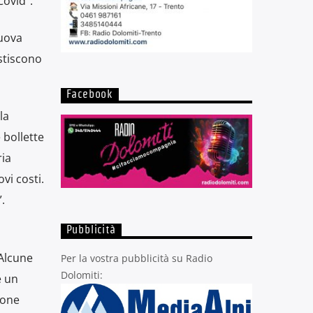
Covid”.
nuova
stiscono
Facebook
la
 bollette
ria
vi costi.
.
Pubblicità
“Alcune
Per la vostra pubblicità su Radio
Dolomiti:
è un
ione