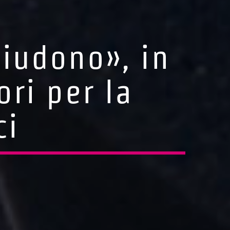
hiudono», in
ri per la
ci