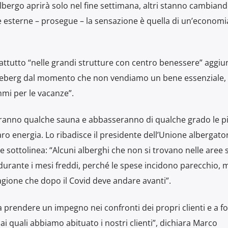
bergo aprirà solo nel fine settimana, altri stanno cambiando
ne esterne – prosegue – la sensazione è quella di un’economi
prattutto “nelle grandi strutture con centro benessere” aggiun
iceberg dal momento che non vendiamo un bene essenziale, 
mi per le vacanze”.
deranno qualche sauna e abbasseranno di qualche grado le pi
ro energia. Lo ribadisce il presidente dell’Unione albergator
e sottolinea: “Alcuni alberghi che non si trovano nelle aree s
 durante i mesi freddi, perché le spese incidono parecchio, 
agione che dopo il Covid deve andare avanti”.
 prendere un impegno nei confronti dei propri clienti e a for
 ai quali abbiamo abituato i nostri clienti”, dichiara Marco