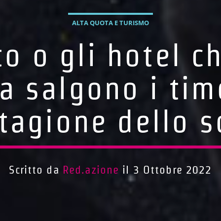
ALTA QUOTA E TURISMO
to o gli hotel c
 salgono i timo
tagione dello s
Scritto da
Red.azione
il 3 Ottobre 2022