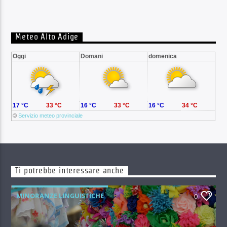
Meteo Alto Adige
Oggi
Domani
domenica
17 °C
33 °C
16 °C
33 °C
16 °C
34 °C
©
Servizio meteo provinciale
Ti potrebbe interessare anche
MINORANZE LINGUISTICHE
0