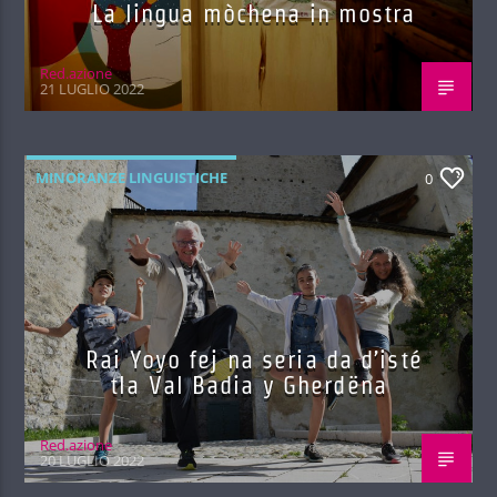
La lingua mòchena in mostra
Red.azione
21 LUGLIO 2022
MINORANZE LINGUISTICHE
0
Rai Yoyo fej na seria da d’isté
tla Val Badia y Gherdëna
Red.azione
20 LUGLIO 2022