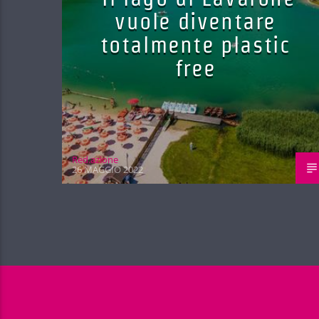
vuole diventare
totalmente plastic
free
Red.azione
26 MAGGIO 2022