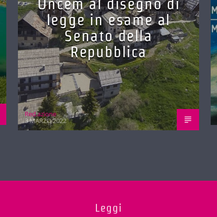
Uncem al disegno di
legge in esame al
Senato della
Repubblica
Red.azione
3 MARZO 2022
Leggi