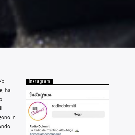
/o
Instagram
e, ha
mo
di
ngono in
condo