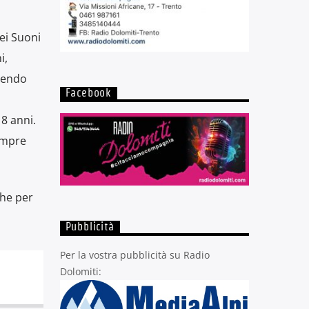
dei Suoni
i,
nendo
Facebook
18 anni.
sempre
che per
Pubblicità
Per la vostra pubblicità su Radio
Dolomiti: