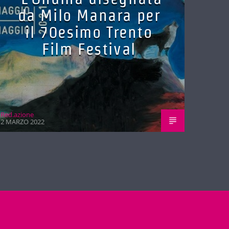
da Milo Manara per
il 70esimo Trento
Film Festival
Red.azione
2 MARZO 2022