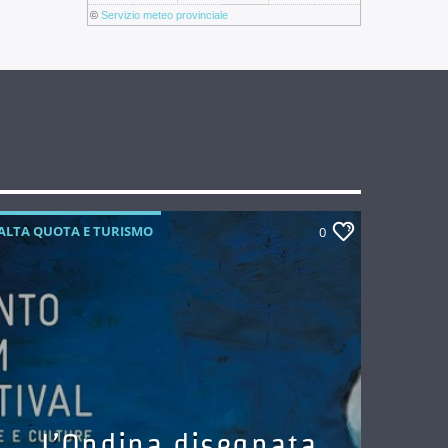
©
Servizio meteo provinciale
ALTA QUOTA E TURISMO
0
L’Ondina disegnata