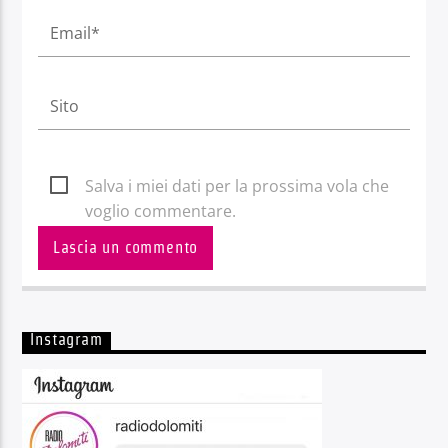
Salva i miei dati per la prossima vola che
voglio commentare.
Instagram