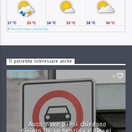
17 °C
33 °C
16 °C
33 °C
16 °C
34 °C
©
Servizio meteo provinciale
Ti potrebbe interessare anche
QUI EUROPA
0
Auto: nove paesi chiedono
divieto Ue su benzina e diesel