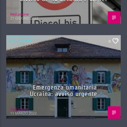
Red.azione
21 GIUGNO 2022
QUI EUROPA
0
Emergenza umanitaria
Ucraina: avviso urgente
Red.azione
11 MARZO 2022