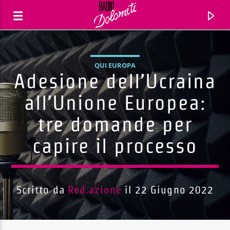
QUI EUROPA
Adesione dell’Ucraina
all’Unione Europea:
tre domande per
capire il processo
Scritto da
Red.azione
il 22 Giugno 2022
Traccia corrente
Titolo
Artista