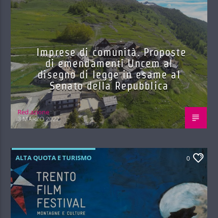
Imprese di comunità. Proposte
di emendamenti Uncem al
disegno di legge in esame al
Senato della Repubblica
Red.azione
3 MARZO 2022
ALTA QUOTA E TURISMO
0