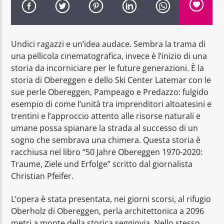
Undici ragazzi e un’idea audace. Sembra la trama di
una pellicola cinematografica, invece è l’inizio di una
storia da incorniciare per le future generazioni. È la
Radio Dolomiti
storia di Obereggen e dello Ski Center Latemar con le
sue perle Obereggen, Pampeago e Predazzo: fulgido
esempio di come l’unità tra imprenditori altoatesini e
trentini e l’approccio attento alle risorse naturali e
umane possa spianare la strada al successo di un
sogno che sembrava una chimera. Questa storia è
racchiusa nel libro “50 Jahre Obereggen 1970-2020:
Traume, Ziele und Erfolge” scritto dal giornalista
Christian Pfeifer.
L’opera è stata presentata, nei giorni scorsi, al rifugio
Oberholz di Obereggen, perla architettonica a 2096
metri a monte della storica seggiovia. Nello stesso