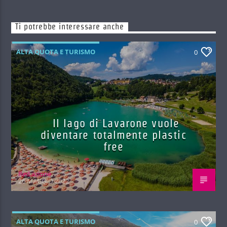
Ti potrebbe interessare anche
ALTA QUOTA E TURISMO
0
Il lago di Lavarone vuole
diventare totalmente plastic
free
Red.azione
26 MAGGIO 2022
ALTA QUOTA E TURISMO
0