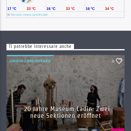
17 °C
33 °C
16 °C
33 °C
16 °C
34 °C
©
Servizio meteo provinciale
Ti potrebbe interessare anche
LINGUE COMUNITARIE
0
20 Jahre Museum Ladin: Zwei
neue Sektionen eröffnet