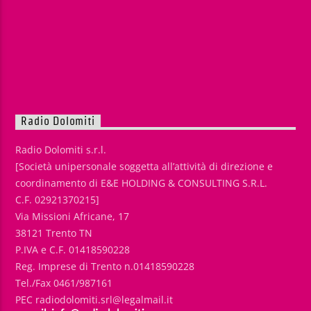
Radio Dolomiti
Radio Dolomiti s.r.l.
[Società unipersonale soggetta all’attività di direzione e
coordinamento di E&E HOLDING & CONSULTING S.R.L.
C.F. 02921370215]
Via Missioni Africane, 17
38121 Trento TN
P.IVA e C.F. 01418590228
Reg. Imprese di Trento n.01418590228
Tel./Fax 0461/987161
PEC radiodolomiti.srl@legalmail.it