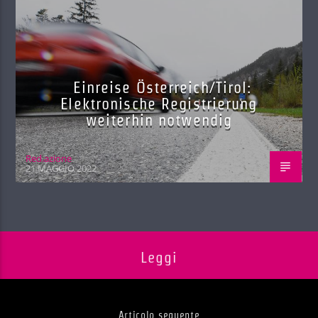
Einreise Österreich/Tirol:
Elektronische Registrierung
weiterhin notwendig
Red.azione
21 MAGGIO 2022
Leggi
Articolo seguente