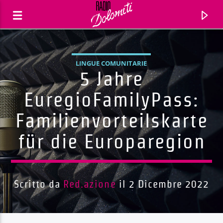
LINGUE COMUNITARIE
5 Jahre
EuregioFamilyPass:
Familienvorteilskarte
für die Europaregion
Scritto da
Red.azione
il 2 Dicembre 2022
Traccia corrente
Titolo
Artista