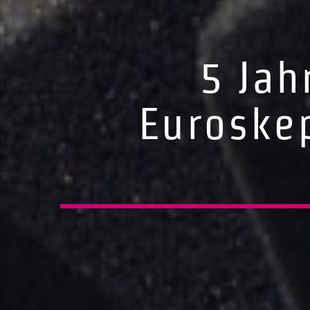
5 Jah
Euroskep