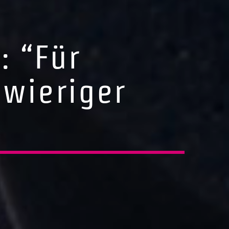
: “Für
hwieriger