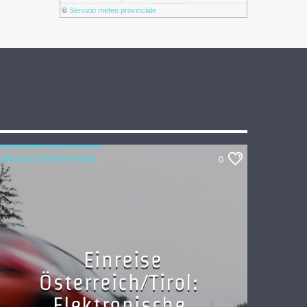
©
Servizio meteo provinciale
LINGUE COMUNITARIE
0
Einreise
Österreich/Tirol:
Elektronische