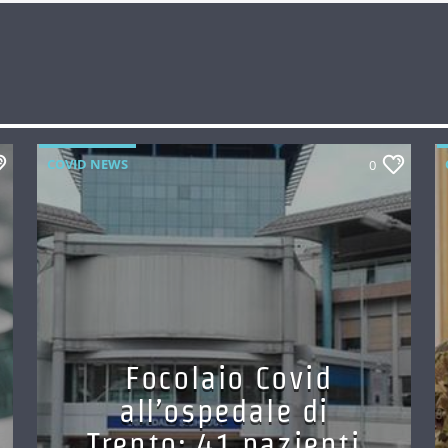
COVID NEWS
0
Focolaio Covid
all’ospedale di
Trento: 41 pazienti