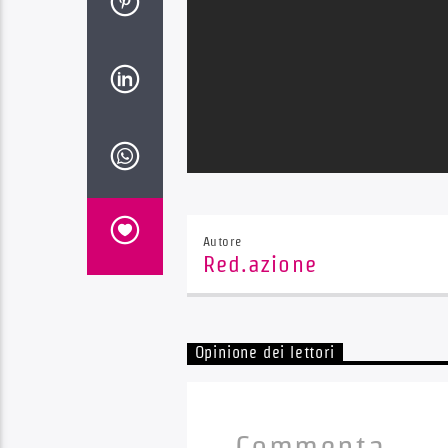
Autore
Red.azione
Opinione dei lettori
Commenta