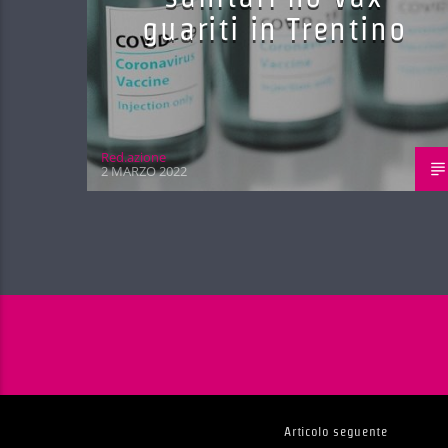
guariti in Trentino
Red.azione
2 MARZO 2022
Articolo seguente