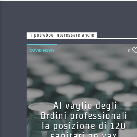
Ti potrebbe interessare anche
COVID NEWS
0
Al vaglio degli
Ordini professionali
la posizione di 120
sanitari no vax