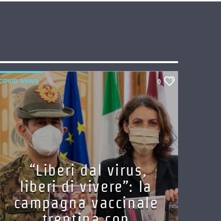
COVID NEWS
0
“Liberi dal virus,
liberi di vivere”: la
campagna vaccinale
trentina con