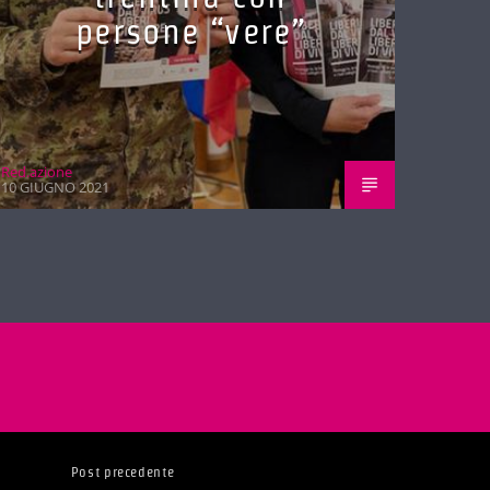
persone “vere”
Red.azione
10 GIUGNO 2021
Post precedente