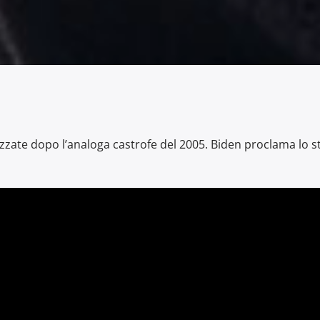
izzate dopo l’analoga castrofe del 2005. Biden proclama lo s