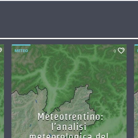
METEO
0
Meteotrentino:
l’analisi
meteorologica del