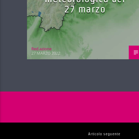
27 marzo
Red.azione
27 MARZO 2022
Articolo seguente