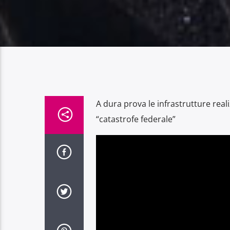
A dura prova le infrastrutture real
“catastrofe federale”