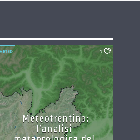
METEO
0
Meteotrentino:
l’analisi
meteorologica del