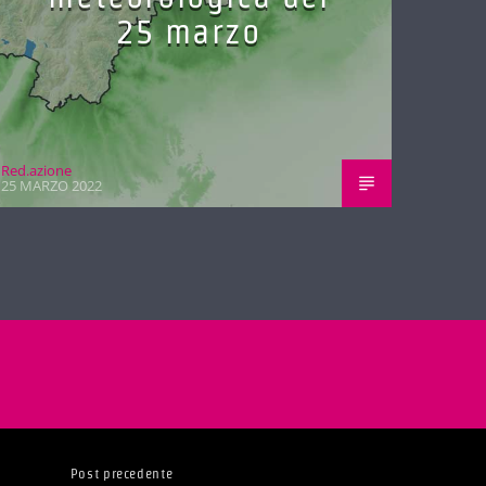
25 marzo
Red.azione
25 MARZO 2022
Post precedente