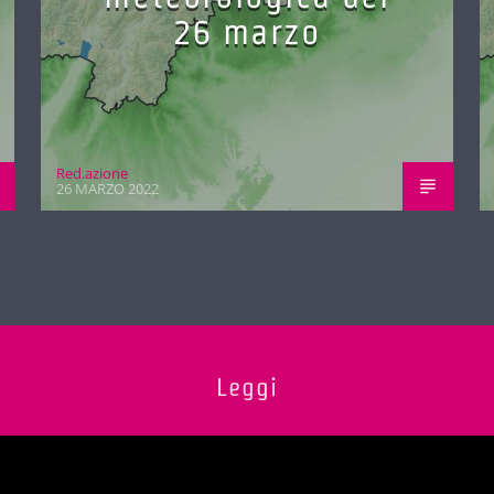
26 marzo
Red.azione
26 MARZO 2022
Leggi