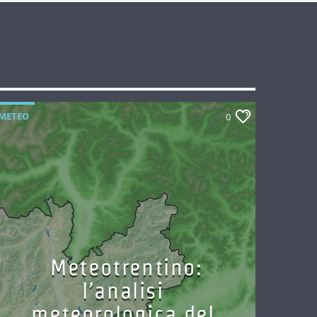
METEO
0
Meteotrentino:
l’analisi
meteorologica del