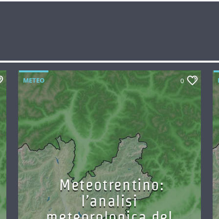
METEO
0
Meteotrentino:
l’analisi
meteorologica del