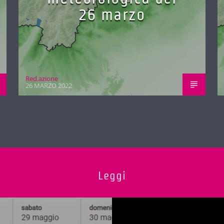
26 marzo
Red.azione
26 MARZO 2022
Leggi