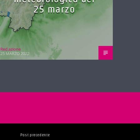
25 marzo
Red.azione
25 MARZO 2022
Post precedente