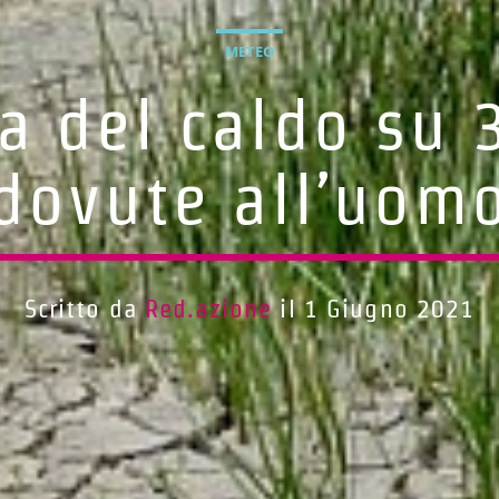
METEO
a del caldo su 
dovute all’uom
Scritto da
Red.azione
il 1 Giugno 2021