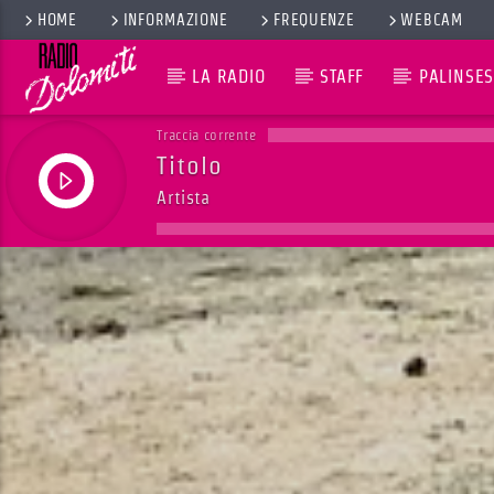
HOME
INFORMAZIONE
FREQUENZE
WEBCAM
LA RADIO
STAFF
PALINSES
Traccia corrente
Titolo
Artista