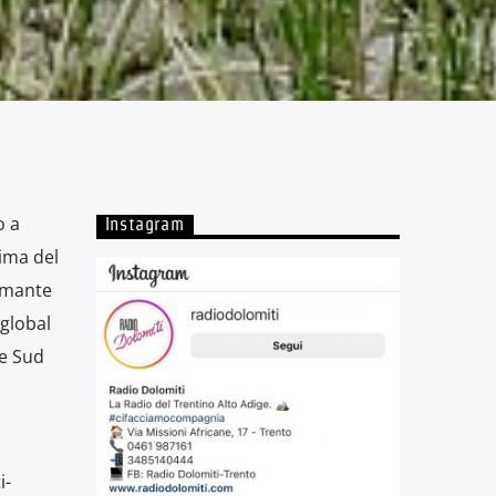
o a
Instagram
tima del
armante
 global
 e Sud
i-