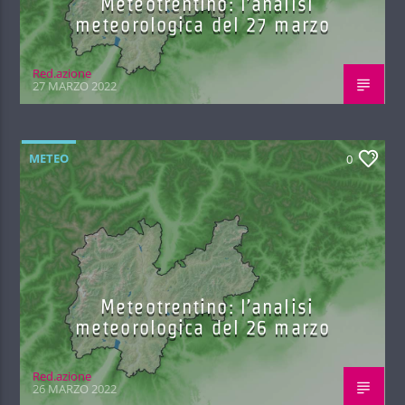
Meteotrentino: l’analisi
meteorologica del 27 marzo
Red.azione
27 MARZO 2022
METEO
0
Meteotrentino: l’analisi
meteorologica del 26 marzo
Red.azione
26 MARZO 2022