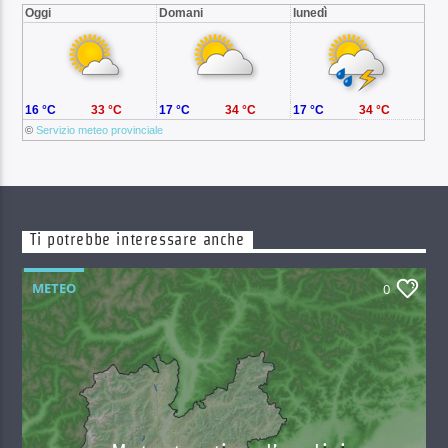
Oggi
Domani
lunedì
16 °C
33 °C
17 °C
34 °C
17 °C
34 °C
©
Servizio meteo provinciale
Ti potrebbe interessare anche
METEO
0