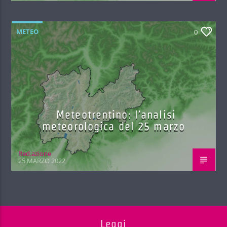
METEO
0
Meteotrentino: l’analisi
meteorologica del 25 marzo
Red.azione
25 MARZO 2022
Leggi