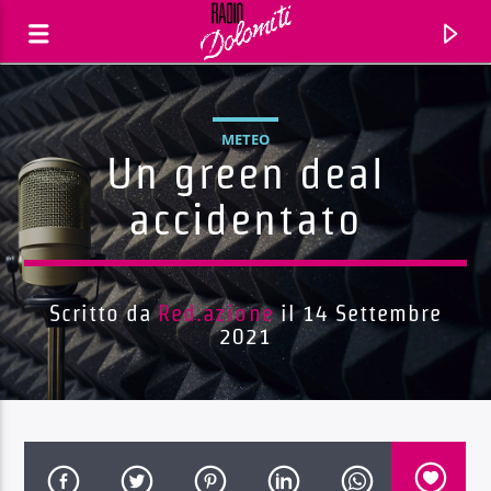
METEO
Un green deal
accidentato
Scritto da
Red.azione
il 14 Settembre
2021
Traccia corrente
Titolo
Artista