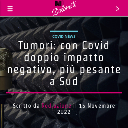
COVID NEWS
Tumori: con Covid
doppio impatto
negativo, più pesante
a Sud
Scritto da
Red.azione
il 15 Novembre
Traccia corrente
2022
Titolo
Artista