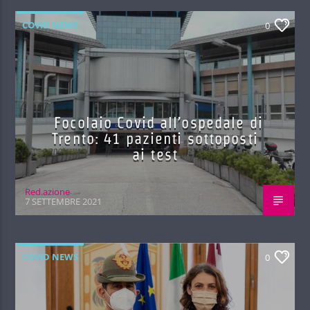
COVID NEWS
0
Focolaio Covid all’ospedale di
Trento: 41 pazienti sottoposti
ai test
Red.azione
7 SETTEMBRE 2021
COVID NEWS
0