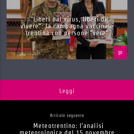
“Liberi dal virus, liberi di
vivere”: la campagna vaccinale
trentina con persone “vere”
Red.azione
10 GIUGNO 2021
Leggi
Articolo seguente
Meteotrentino: l’analisi
meteorologica del 15 novembre