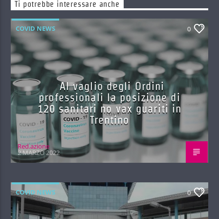
Ti potrebbe interessare anche
COVID NEWS
0
Al vaglio degli Ordini
professionali la posizione di
120 sanitari no vax guariti in
Trentino
Red.azione
2 MARZO 2022
COVID NEWS
0