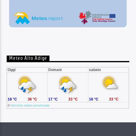
Meteo Alto Adige
Oggi
Domani
sabato
18 °C
36 °C
17 °C
33 °C
16 °C
33 °C
©
Servizio meteo provinciale