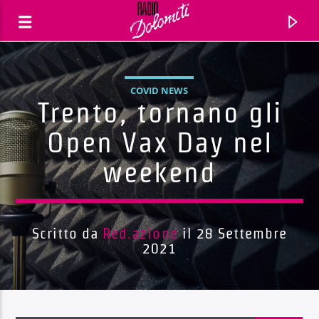
COVID NEWS
Trento, tornano gli
Open Vax Day nel
weekend
Scritto da
Red.azione
il 28 Settembre
2021
Traccia corrente
Titolo
Artista