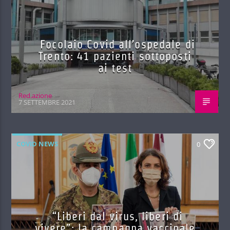
Focolaio Covid all’ospedale di
Trento: 41 pazienti sottoposti
ai test
Red.azione
7 SETTEMBRE 2021
COVID NEWS
0
“Liberi dal virus, liberi di
vivere”: la campagna vaccinale