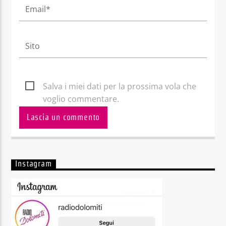
Salva i miei dati per la prossima vola che
voglio commentare.
Instagram