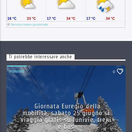
16 °C
33 °C
17 °C
34 °C
17 °C
34 °C
©
Servizio meteo provinciale
Ti potrebbe interessare anche
FUNIVIE
0
Giornata Euregio della
mobilità, sabato 25 giugno si
viaggia gratis su funivie, treni
e bus