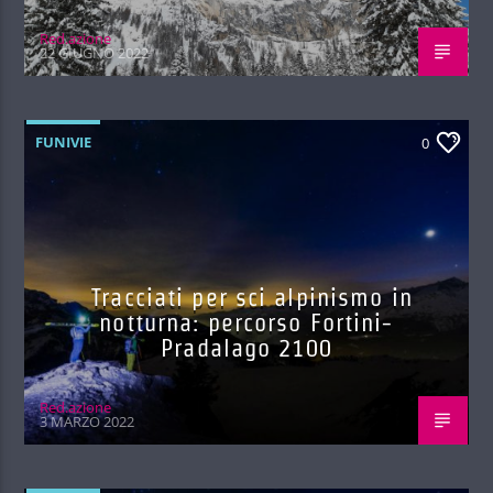
Red.azione
22 GIUGNO 2022
FUNIVIE
0
Tracciati per sci alpinismo in
notturna: percorso Fortini-
Pradalago 2100
Red.azione
3 MARZO 2022