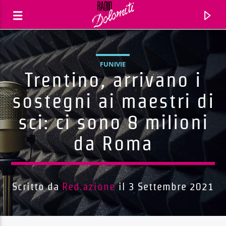
FUNIVIE
Trentino, arrivano i
sostegni ai maestri di
sci: ci sono 8 milioni
da Roma
Scritto da
Red.azione
il 3 Settembre 2021
Traccia corrente
Titolo
Artista