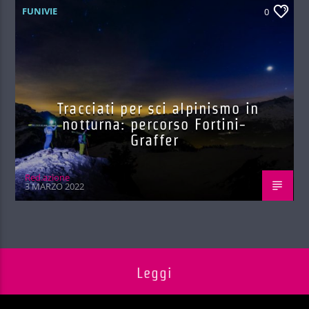
FUNIVIE
0
Tracciati per sci alpinismo in
notturna: percorso Fortini-
Graffer
Red.azione
3 MARZO 2022
Leggi