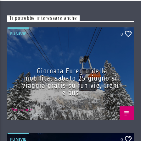
Ti potrebbe interessare anche
FUNIVIE
0
Giornata Euregio della
mobilità, sabato 25 giugno si
viaggia gratis su funivie, treni
e bus
Red.azione
22 GIUGNO 2022
FUNIVIE
0