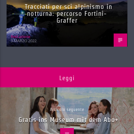
Tracciati per sci alpinismo in
notturna: percorso Fortini-
Graffer
Red.azione
3 MARZO 2022
Leggi
Articolo seguente
Gratis ins Museum mit dem Abo+