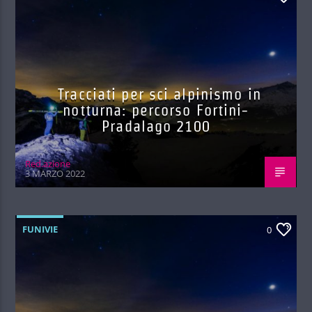
Tracciati per sci alpinismo in
notturna: percorso Fortini-
Pradalago 2100
Red.azione
3 MARZO 2022
FUNIVIE
0