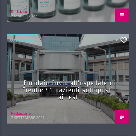
Red.azione
2 MARZO 2022
COVID NEWS
0
Focolaio Covid all’ospedale di
Trento: 41 pazienti sottoposti
ai test
Red.azione
7 SETTEMBRE 2021