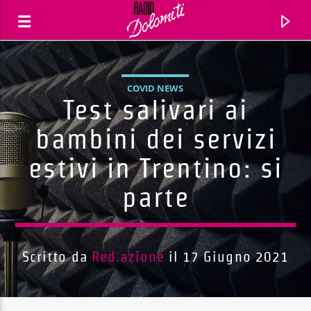
COVID NEWS
Test salivari ai
bambini dei servizi
estivi in Trentino: si
parte
Scritto da
Red.azione
il 17 Giugno 2021
Traccia corrente
Titolo
Artista