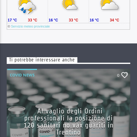
17 °C
33 °C
16 °C
33 °C
16 °C
34 °C
©
Servizio meteo provinciale
Ti potrebbe interessare anche
COVID NEWS
0
Al vaglio degli Ordini
professionali la posizione di
120 sanitari no vax guariti in
Trentino