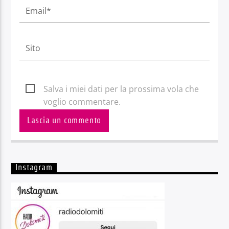
Salva i miei dati per la prossima vola che
voglio commentare.
Instagram