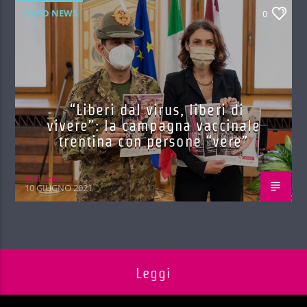
COVID NEWS
0
“Liberi dal virus, liberi di
vivere”: la campagna vaccinale
trentina con persone “vere”
Red.azione
10 GIUGNO 2021
Leggi