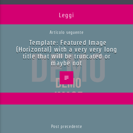
Leggi
Articolo seguente
Template: Featured Image
(Horizontal) with a very very long
title that will be truncated or
maybe not
Post precedente