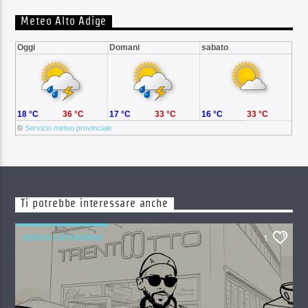
Meteo Alto Adige
Oggi
Domani
sabato
18 °C
36 °C
17 °C
33 °C
16 °C
33 °C
©
Servizio meteo provinciale
Ti potrebbe interessare anche
SENZA CATEGORIA
1