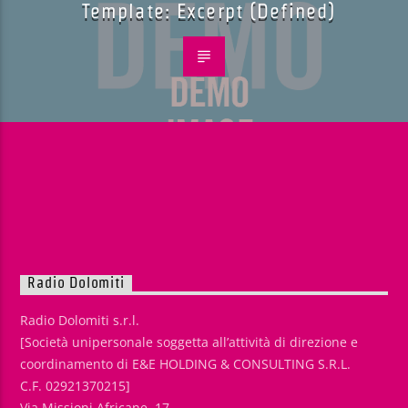
Template: Excerpt (Defined)
Radio Dolomiti
Radio Dolomiti s.r.l.
[Società unipersonale soggetta all’attività di direzione e
coordinamento di E&E HOLDING & CONSULTING S.R.L.
C.F. 02921370215]
Via Missioni Africane, 17