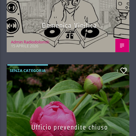
Domenica Vinilica
Admin Radiodolomiti
15 APRILE 2026
SENZA CATEGORIA
1
Ufficio prevendite chiuso