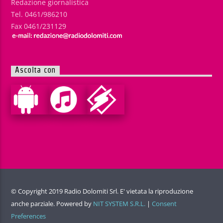
Redazione giornalistica
Tel. 0461/986210
Fax 0461/231129
Ascolta con
© Copyright 2019 Radio Dolomiti Srl. E' vietata la riproduzione
anche parziale. Powered by
NIT SYSTEM S.R.L.
|
Consent
Preferences