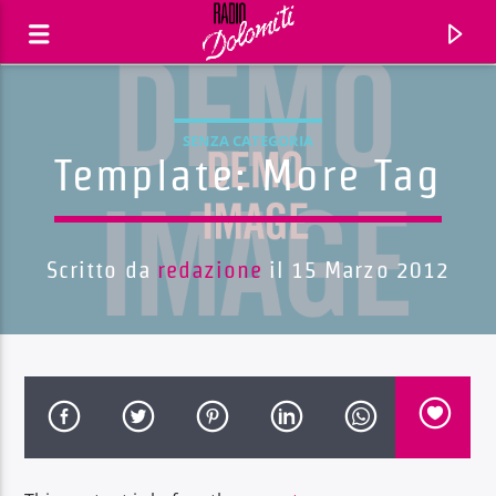
SENZA CATEGORIA
Template: More Tag
Scritto da
redazione
il 15 Marzo 2012
Traccia corrente
Titolo
Artista