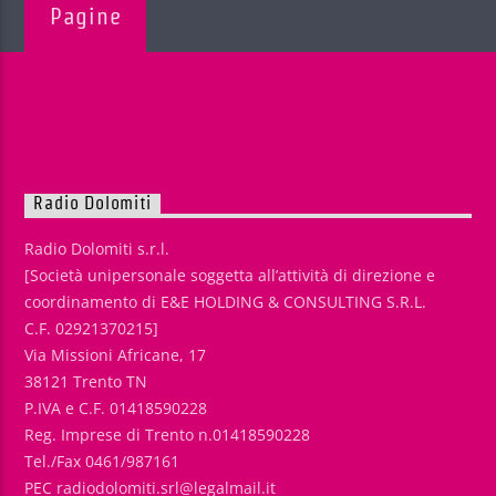
Pagine
Radio Dolomiti
Radio Dolomiti s.r.l.
[Società unipersonale soggetta all’attività di direzione e
coordinamento di E&E HOLDING & CONSULTING S.R.L.
C.F. 02921370215]
Via Missioni Africane, 17
38121 Trento TN
P.IVA e C.F. 01418590228
Reg. Imprese di Trento n.01418590228
Tel./Fax 0461/987161
PEC radiodolomiti.srl@legalmail.it