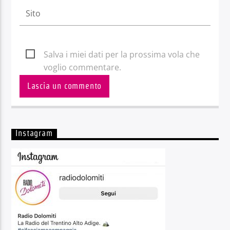
Salva i miei dati per la prossima vola che
voglio commentare.
Instagram