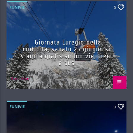
FUNIVIE
0
Giornata Euregio della
mobilità, sabato 25 giugno si
viaggia gratis su funivie, treni
e bus
Red.azione
22 GIUGNO 2022
FUNIVIE
0