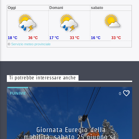
Oggi
Domani
sabato
18 °C
36 °C
17 °C
33 °C
16 °C
33 °C
©
Servizio meteo provinciale
Ti potrebbe interessare anche
FUNIVIE
0
Giornata Euregio della
mobilità, sabato 25 giugno si