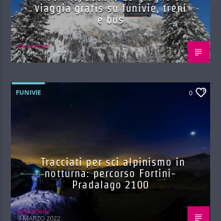
viaggia gratis su funivie, treni
e bus
Red.azione
22 GIUGNO 2022
FUNIVIE
0
Tracciati per sci alpinismo in
notturna: percorso Fortini-
Pradalago 2100
Red.azione
3 MARZO 2022