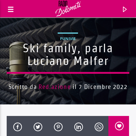
FUNIVIE
Ski family, parla
Luciano Malfer
Scritto da
Red.azione
il 7 Dicembre 2022
Traccia corrente
Titolo
Artista