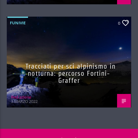
FUNIVIE
0
Tracciati per sci alpinismo in
notturna: percorso Fortini-
Graffer
Red.azione
3 MARZO 2022