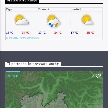
Meteo Alto Adige
Oggi
Domani
martedì
17 °C
34 °C
17 °C
34 °C
17 °C
35 °C
©
Servizio meteo provinciale
Ti potrebbe interessare anche
METEO
0