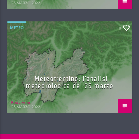
26 MARZO 2022
METEO
0
Meteotrentino: l’analisi
meteorologica del 25 marzo
Red.azione
25 MARZO 2022