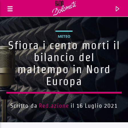
METEO
Sfiora i cento morti il
bilancio del
maltempo in Nord
Europa
Scritto da
Red.azione
il 16 Luglio 2021
Traccia corrente
Titolo
Artista