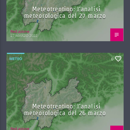
Meteotrentino: l’analisi
meteorologica del 27 marzo
Red.azione
27 MARZO 2022
METEO
0
Meteotrentino: l’analisi
meteorologica del 26 marzo
Red.azione