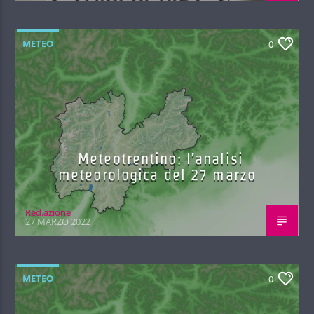
METEO
0
Meteotrentino: l’analisi
meteorologica del 27 marzo
Red.azione
27 MARZO 2022
METEO
0