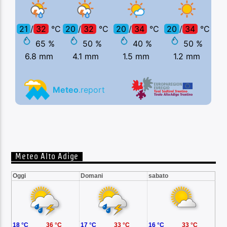
Meteo Alto Adige
Oggi
Domani
sabato
18 °C
36 °C
17 °C
33 °C
16 °C
33 °C