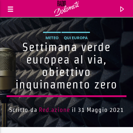
METEO
QUI EUROPA
Settimana verde
europea al via,
obiettivo
inquinamento zero
Scritto da
Red.azione
il 31 Maggio 2021
Traccia corrente
Titolo
Artista