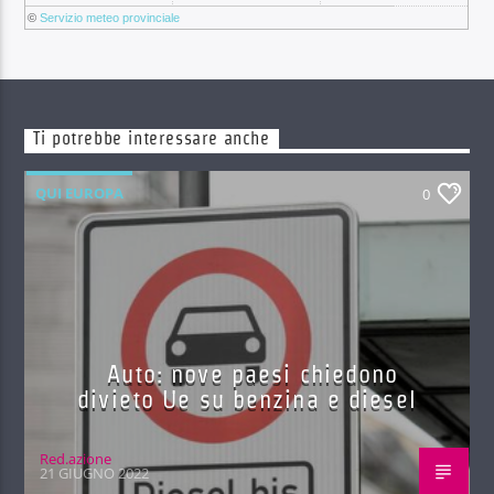
©
Servizio meteo provinciale
Ti potrebbe interessare anche
QUI EUROPA
0
Auto: nove paesi chiedono
divieto Ue su benzina e diesel
Red.azione
21 GIUGNO 2022