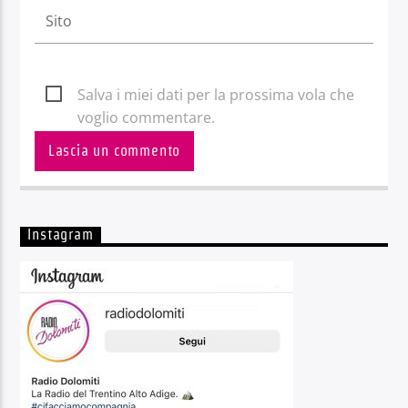
Salva i miei dati per la prossima vola che
voglio commentare.
Instagram