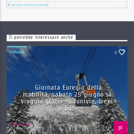
©
Servizio meteo provinciale
Ti potrebbe interessare anche
FUNIVIE
0
Giornata Euregio della
mobilità, sabato 25 giugno si
viaggia gratis su funivie, treni
e bus
Red.azione
22 GIUGNO 2022