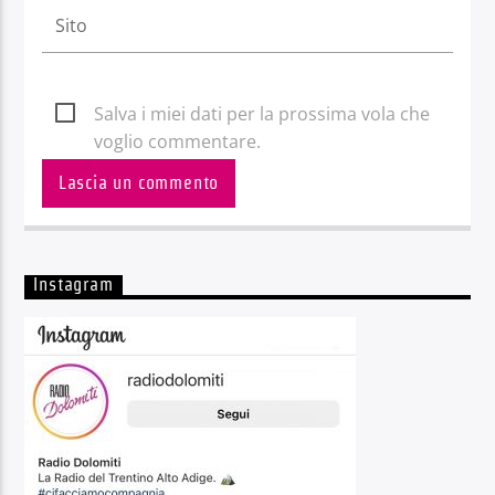
Salva i miei dati per la prossima vola che
voglio commentare.
Instagram