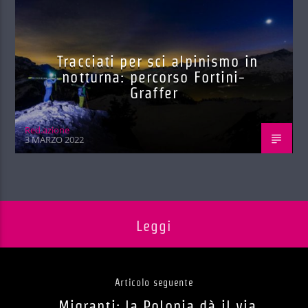
Tracciati per sci alpinismo in
notturna: percorso Fortini-
Graffer
Red.azione
3 MARZO 2022
Leggi
Articolo seguente
Migranti: la Polonia dà il via