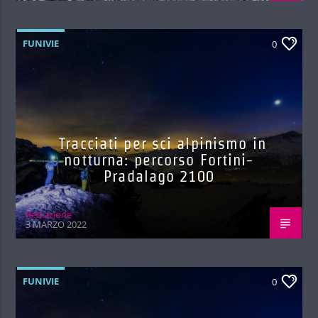
FUNIVIE
0
Tracciati per sci alpinismo in
notturna: percorso Fortini-
Pradalago 2100
Red.azione
3 MARZO 2022
FUNIVIE
0