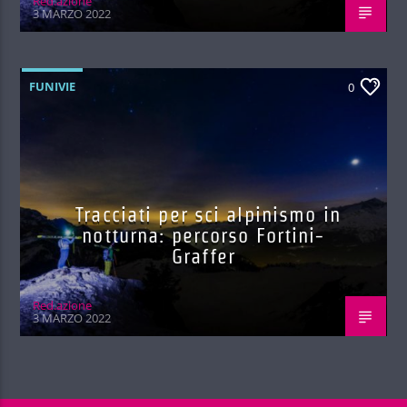
Red.azione
3 MARZO 2022
FUNIVIE
0
Tracciati per sci alpinismo in
notturna: percorso Fortini-
Graffer
Red.azione
3 MARZO 2022