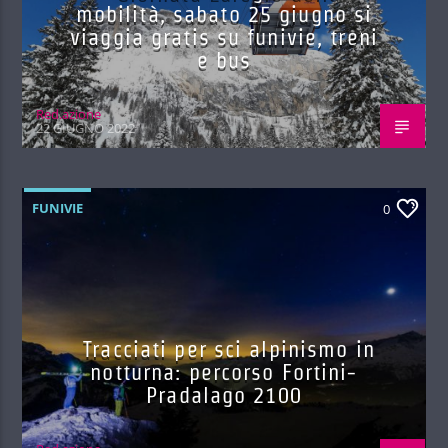
mobilità, sabato 25 giugno si
viaggia gratis su funivie, treni
e bus
Red.azione
22 GIUGNO 2022
FUNIVIE
0
Tracciati per sci alpinismo in
notturna: percorso Fortini-
Pradalago 2100