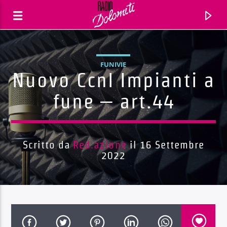
FUNIVIE
Nuovo Ccnl Impianti a
fune – art.44
Scritto da
Red.azione
il 16 Settembre
2022
Traccia corrente
Titolo
Artista