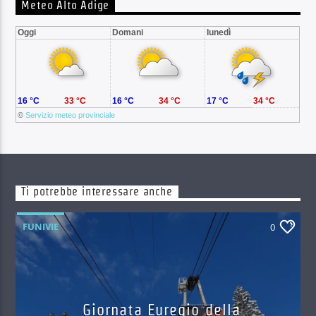
Meteo Alto Adige
Oggi
Domani
lunedì
16 °C
33 °C
16 °C
34 °C
17 °C
34 °C
©
Servizio meteo provinciale
Ti potrebbe interessare anche
FUNIVIE
0
Giornata Euregio della