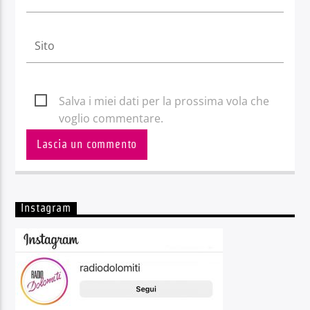
Salva i miei dati per la prossima vola che
voglio commentare.
Instagram