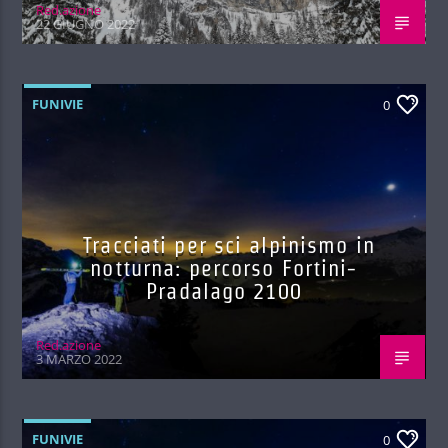
Red.azione
22 GIUGNO 2022
FUNIVIE
0
Tracciati per sci alpinismo in
notturna: percorso Fortini-
Pradalago 2100
Red.azione
3 MARZO 2022
FUNIVIE
0