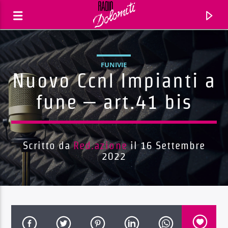
FUNIVIE
Nuovo Ccnl Impianti a
fune – art.41 bis
Scritto da
Red.azione
il 16 Settembre
2022
Traccia corrente
Titolo
Artista