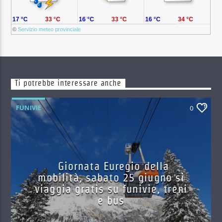
17 °C
33 °C
16 °C
33 °C
16 °C
34 °C
©
Servizio meteo provinciale
Ti potrebbe interessare anche
FUNIVIE
0
Giornata Euregio della
mobilità, sabato 25 giugno si
viaggia gratis su funivie, treni
e bus